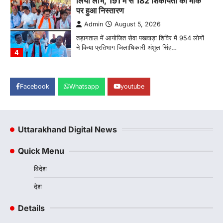
तड़ागताल में आयोजित सेवा पखवाड़ा शिविर में 954 लोगों
ने किया प्रतिभाग जिलाधिकारी अंशुल सिंह…
4
अल्मोड़ा
उत्तराखण्ड
कुमाऊं
ख़बरें
धार्मिक
मानिला देवी मंदिर में श्रीमद्भागवत कथा के चतुर्थ
दिवस धूमधाम से मनाया गया श्रीकृष्ण जन्मोत्सव,
राज्य मंत्री कैलाश पंत ने किया कथा श्रवण
Admin
August 6, 2026
Facebook
Whatsapp
youtube
रानीखेत। मानिला देवी मंदिर, कमराड़/विनायक क्षेत्र में
आयोजित श्रीमद्भागवत कथा के चतुर्थ दिवस गुरुवार को…
1
Uttarakhand Digital News
अल्मोड़ा
उत्तराखण्ड
कुमाऊं
ख़बरें
रानीखेत में शिक्षा-स्वास्थ्य व्यवस्था पर फूटा
Quick Menu
कांग्रेस का गुस्सा, मंत्री और सरकार का पुतला
फूंका
विदेश
Admin
August 6, 2026
देश
भतरोजखान में कांग्रेस का प्रदर्शन, स्वास्थ्य मंत्री व शिक्षा
मंत्री का फूंका पुतला 'विद्यालयों में…
2
Details
अल्मोड़ा
उत्तराखण्ड
कुमाऊं
ख़बरें