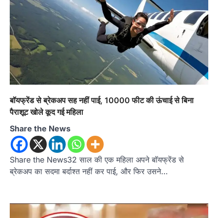
अल्मोड़ा
उत्तराखण्ड
कुमाऊं
ख़बरें
रानीखेत में शिक्षा-स्वास्थ्य व्यवस्था पर फूटा
कांग्रेस का गुस्सा, मंत्री और सरकार का पुतला
फूंका
बॉयफ्रेंड से ब्रेकअप सह नहीं पाई, 10000 फीट की ऊंचाई से बिना
Admin
August 6, 2026
पैराशूट खोले कूद गई महिला
भतरोजखान में कांग्रेस का प्रदर्शन, स्वास्थ्य मंत्री व शिक्षा
मंत्री का फूंका पुतला 'विद्यालयों में…
Share the News
2
अल्मोड़ा
उत्तराखण्ड
कुमाऊं
ख़बरें
रानीखेत में युवा कांग्रेस की जिला बैठक, 8
Share the News32 साल की एक महिला अपने बॉयफ्रेंड से
अगस्त को खड़गे की हल्द्वानी रैली को सफल
ब्रेकअप का सदमा बर्दाश्त नहीं कर पाई, और फिर उसने…
बनाने का लिया संकल्प
Admin
August 6, 2026
संगठन विस्तार के तहत कई नई नियुक्तियां, बूथ स्तर तक
संगठन मजबूत करने और युवाओं…