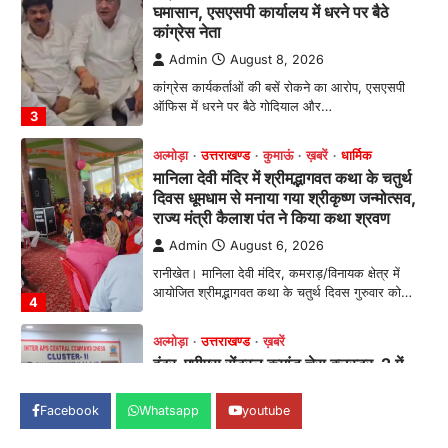
दिवस धूमधाम से मनाया गया श्रीकृष्ण जन्मोत्सव,
राज्य मंत्री कैलाश पंत ने किया कथा श्रवण
Admin
August 6, 2026
रानीखेत। मानिला देवी मंदिर, कमराड़/विनायक क्षेत्र में
आयोजित श्रीमद्भागवत कथा के चतुर्थ दिवस गुरुवार को…
4
अल्मोड़ा
उत्तराखण्ड
ख़बरें
इंटर-एपीएस सेंट्रल कमांड चेस क्लस्टर-2 में
याग्यिका कुंद्रा ने लहराया परचम, अंडर-14 वर्ग
में हासिल किया प्रथम स्थान
Admin
August 8, 2026
रानीखेत। आर्मी पब्लिक स्कूल रानीखेत की प्रतिभाशाली
छात्रा याग्यिका कुंद्रा ने अपनी शानदार शतरंज प्रतिभा…
1
उत्तराखण्ड
कुमाऊं
ख़बरें
नैनीताल
हल्द्वानी में खड़गे का हुंकार, नौकरियों से लेकर
संविधान और भ्रष्टाचार तक भाजपा को घेरा
Facebook
Whatsapp
youtube
Admin
August 8, 2026
हल्द्वानी में आयोजित विजय शंखनाद रैली को संबोधित करते