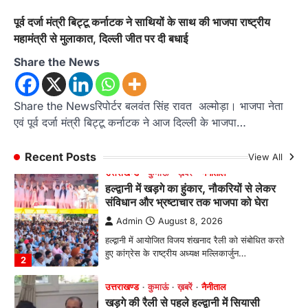
छात्रा याग्यिका कुंद्रा ने अपनी शानदार शतरंज प्रतिभा…
1
पूर्व दर्जा मंत्री बिट्टू कर्नाटक ने साथियों के साथ की भाजपा राष्ट्रीय
महामंत्री से मुलाकात, दिल्ली जीत पर दी बधाई
उत्तराखण्ड
कुमाऊं
ख़बरें
नैनीताल
हल्द्वानी में खड़गे का हुंकार, नौकरियों से लेकर
Share the News
संविधान और भ्रष्टाचार तक भाजपा को घेरा
Admin
August 8, 2026
Share the Newsरिपोर्टर बलवंत सिंह रावत अल्मोड़ा। भाजपा नेता
हल्द्वानी में आयोजित विजय शंखनाद रैली को संबोधित करते
एवं पूर्व दर्जा मंत्री बिट्टू कर्नाटक ने आज दिल्ली के भाजपा…
हुए कांग्रेस के राष्ट्रीय अध्यक्ष मल्लिकार्जुन…
2
Recent Posts
View All
उत्तराखण्ड
कुमाऊं
ख़बरें
नैनीताल
खड़गे की रैली से पहले हल्द्वानी में सियासी
घमासान, एसएसपी कार्यालय में धरने पर बैठे
कांग्रेस नेता
Admin
August 8, 2026
कांग्रेस कार्यकर्ताओं की बसें रोकने का आरोप, एसएसपी
ऑफिस में धरने पर बैठे गोदियाल और…
3
अल्मोड़ा
उत्तराखण्ड
कुमाऊं
ख़बरें
धार्मिक
मानिला देवी मंदिर में श्रीमद्भागवत कथा के चतुर्थ