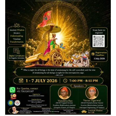
उत्तराखण्ड
कुमाऊं
ख़बरें
नैनीताल
हल्द्वानी में खड़गे का हुंकार, नौकरियों से लेकर
संविधान और भ्रष्टाचार तक भाजपा को घेरा
Admin
August 8, 2026
हल्द्वानी में आयोजित विजय शंखनाद रैली को संबोधित करते
हुए कांग्रेस के राष्ट्रीय अध्यक्ष मल्लिकार्जुन…
2
उत्तराखण्ड
कुमाऊं
ख़बरें
नैनीताल
खड़गे की रैली से पहले हल्द्वानी में सियासी
घमासान, एसएसपी कार्यालय में धरने पर बैठे