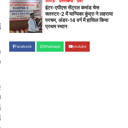
उत्तराखण्ड
कुमाऊं
ख़बरें
नैनीताल
हल्द्वानी में खड़गे का हुंकार, नौकरियों से
लेकर संविधान और भ्रष्टाचार तक
भाजपा को घेरा
ी
Admin
August 8, 2026
हल्द्वानी में आयोजित विजय शंखनाद रैली को
संबोधित करते हुए कांग्रेस के राष्ट्रीय अध्यक्ष
Facebook
Whatsapp
youtube
मल्लिकार्जुन…
क
2
श
उत्तराखण्ड
कुमाऊं
ख़बरें
नैनीताल
खड़गे की रैली से पहले हल्द्वानी में सियासी
घमासान, एसएसपी कार्यालय में धरने पर
बैठे कांग्रेस नेता
र
Admin
August 8, 2026
े
कांग्रेस कार्यकर्ताओं की बसें रोकने का आरोप,
एसएसपी ऑफिस में धरने पर बैठे गोदियाल और…
ी
3
ी
अल्मोड़ा
उत्तराखण्ड
कुमाऊं
ख़बरें
धार्मिक
मानिला देवी मंदिर में श्रीमद्भागवत कथा के