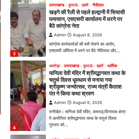
चतुर्थ दिवस धूमधाम से मनाया गया
श्रीकृष्ण जन्मोत्सव, राज्य मंत्री कैलाश
पंत ने किया कथा श्रवण
Admin
August 6, 2026
रानीखेत। मानिला देवी मंदिर, कमराड़/विनायक क्षेत्र
में आयोजित श्रीमद्भागवत कथा के चतुर्थ दिवस
गुरुवार को…
4
अल्मोड़ा
उत्तराखण्ड
ख़बरें
इंटर-एपीएस सेंट्रल कमांड चेस
क्लस्टर-2 में याग्यिका कुंद्रा ने लहराया
परचम, अंडर-14 वर्ग में हासिल किया
प्रथम स्थान
Admin
August 8, 2026
रानीखेत। आर्मी पब्लिक स्कूल रानीखेत की
प्रतिभाशाली छात्रा याग्यिका कुंद्रा ने अपनी
शानदार शतरंज प्रतिभा…
1