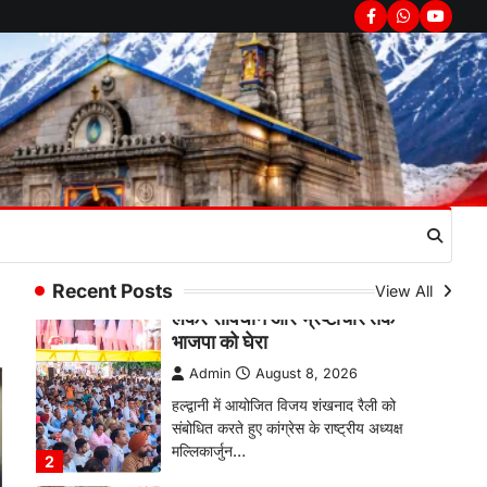
उत्तराखण्ड
कुमाऊं
ख़बरें
नैनीताल
Facebook
Whatsapp
youtub
हल्द्वानी में खड़गे का हुंकार, नौकरियों से
लेकर संविधान और भ्रष्टाचार तक
भाजपा को घेरा
Admin
August 8, 2026
हल्द्वानी में आयोजित विजय शंखनाद रैली को
संबोधित करते हुए कांग्रेस के राष्ट्रीय अध्यक्ष
मल्लिकार्जुन…
2
उत्तराखण्ड
कुमाऊं
ख़बरें
नैनीताल
खड़गे की रैली से पहले हल्द्वानी में सियासी
Recent Posts
View All
घमासान, एसएसपी कार्यालय में धरने पर
बैठे कांग्रेस नेता
Admin
August 8, 2026
कांग्रेस कार्यकर्ताओं की बसें रोकने का आरोप,
एसएसपी ऑफिस में धरने पर बैठे गोदियाल और…
3
अल्मोड़ा
उत्तराखण्ड
कुमाऊं
ख़बरें
धार्मिक
मानिला देवी मंदिर में श्रीमद्भागवत कथा के