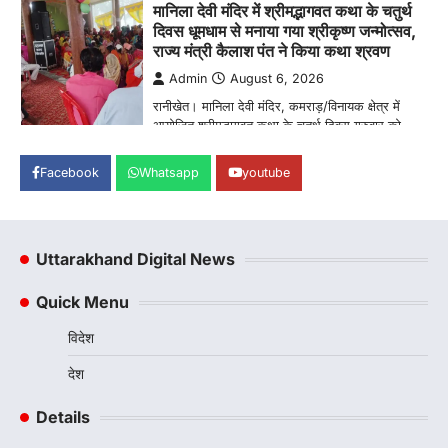
दिवस धूमधाम से मनाया गया श्रीकृष्ण जन्मोत्सव,
राज्य मंत्री कैलाश पंत ने किया कथा श्रवण
Admin
August 6, 2026
रानीखेत। मानिला देवी मंदिर, कमराड़/विनायक क्षेत्र में
आयोजित श्रीमद्भागवत कथा के चतुर्थ दिवस गुरुवार को…
1
अल्मोड़ा
उत्तराखण्ड
कुमाऊं
ख़बरें
रानीखेत में शिक्षा-स्वास्थ्य व्यवस्था पर फूटा
Facebook
Whatsapp
youtube
कांग्रेस का गुस्सा, मंत्री और सरकार का पुतला
फूंका
Admin
August 6, 2026
Uttarakhand Digital News
भतरोजखान में कांग्रेस का प्रदर्शन, स्वास्थ्य मंत्री व शिक्षा
मंत्री का फूंका पुतला 'विद्यालयों में…
2
Quick Menu
अल्मोड़ा
उत्तराखण्ड
कुमाऊं
ख़बरें
विदेश
रानीखेत में युवा कांग्रेस की जिला बैठक, 8
अगस्त को खड़गे की हल्द्वानी रैली को सफल
देश
बनाने का लिया संकल्प
Details
Admin
August 6, 2026
संगठन विस्तार के तहत कई नई नियुक्तियां, बूथ स्तर तक