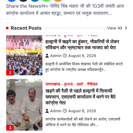
Admin
August 8, 2026
Share the Newsस्व० गोविंद सिंह माहरा जी की 103वीं जयंती आज
हल्द्वानी में आयोजित विजय शंखनाद रैली को संबोधित करते
कांग्रेस कार्यालय में अत्यंत श्रद्धा, सम्मान एवं भावुक वातावरण…
हुए कांग्रेस के राष्ट्रीय अध्यक्ष मल्लिकार्जुन…
2
Recent Posts
View All
उत्तराखण्ड
कुमाऊं
ख़बरें
नैनीताल
खड़गे की रैली से पहले हल्द्वानी में सियासी
घमासान, एसएसपी कार्यालय में धरने पर बैठे
कांग्रेस नेता
Admin
August 8, 2026
कांग्रेस कार्यकर्ताओं की बसें रोकने का आरोप, एसएसपी
ऑफिस में धरने पर बैठे गोदियाल और…
3
अल्मोड़ा
उत्तराखण्ड
कुमाऊं
ख़बरें
धार्मिक
मानिला देवी मंदिर में श्रीमद्भागवत कथा के चतुर्थ
दिवस धूमधाम से मनाया गया श्रीकृष्ण जन्मोत्सव,
राज्य मंत्री कैलाश पंत ने किया कथा श्रवण
Admin
August 6, 2026
रानीखेत। मानिला देवी मंदिर, कमराड़/विनायक क्षेत्र में
आयोजित श्रीमद्भागवत कथा के चतुर्थ दिवस गुरुवार को…
4