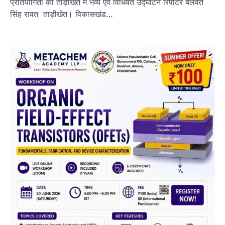
प्रतियोगिता का ताड़ीखेत में भव्य एवं विधिवत उद्घाटन रिपोर्टर बलवंत
सिंह रावत ताड़ीखेत। विकासखंड…