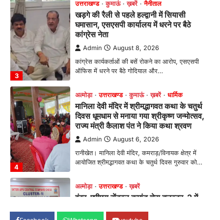
उत्तराखण्ड
कुमाऊं
ख़बरें
नैनीताल
खड़गे की रैली से पहले हल्द्वानी में सियासी
घमासान, एसएसपी कार्यालय में धरने पर बैठे
कांग्रेस नेता
Admin
August 8, 2026
कांग्रेस कार्यकर्ताओं की बसें रोकने का आरोप, एसएसपी
ऑफिस में धरने पर बैठे गोदियाल और…
3
अल्मोड़ा
उत्तराखण्ड
कुमाऊं
ख़बरें
धार्मिक
मानिला देवी मंदिर में श्रीमद्भागवत कथा के चतुर्थ
दिवस धूमधाम से मनाया गया श्रीकृष्ण जन्मोत्सव,
राज्य मंत्री कैलाश पंत ने किया कथा श्रवण
Admin
August 6, 2026
रानीखेत। मानिला देवी मंदिर, कमराड़/विनायक क्षेत्र में
आयोजित श्रीमद्भागवत कथा के चतुर्थ दिवस गुरुवार को…
4
अल्मोड़ा
उत्तराखण्ड
ख़बरें
इंटर-एपीएस सेंट्रल कमांड चेस क्लस्टर-2 में
याग्यिका कुंद्रा ने लहराया परचम, अंडर-14 वर्ग
में हासिल किया प्रथम स्थान