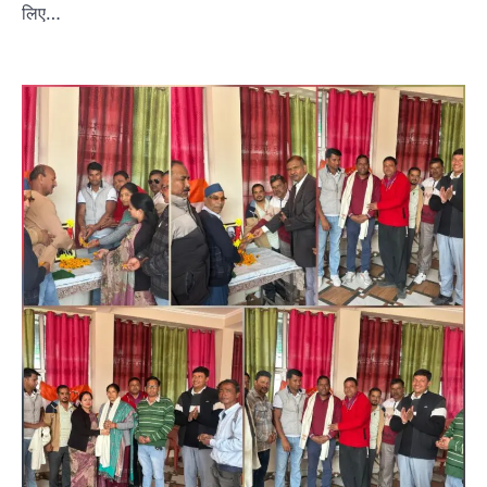
लिए…
उत्तराखण्ड
कुमाऊं
ख़बरें
नैनीताल
हल्द्वानी में खड़गे का हुंकार, नौकरियों से लेकर
संविधान और भ्रष्टाचार तक भाजपा को घेरा
Admin
August 8, 2026
हल्द्वानी में आयोजित विजय शंखनाद रैली को संबोधित करते
हुए कांग्रेस के राष्ट्रीय अध्यक्ष मल्लिकार्जुन…
2
उत्तराखण्ड
कुमाऊं
ख़बरें
नैनीताल
खड़गे की रैली से पहले हल्द्वानी में सियासी
घमासान, एसएसपी कार्यालय में धरने पर बैठे
कांग्रेस नेता
Admin
August 8, 2026
कांग्रेस कार्यकर्ताओं की बसें रोकने का आरोप, एसएसपी
ऑफिस में धरने पर बैठे गोदियाल और…
3
अल्मोड़ा
उत्तराखण्ड
कुमाऊं
ख़बरें
धार्मिक
मानिला देवी मंदिर में श्रीमद्भागवत कथा के चतुर्थ
दिवस धूमधाम से मनाया गया श्रीकृष्ण जन्मोत्सव,
राज्य मंत्री कैलाश पंत ने किया कथा श्रवण