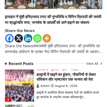
Admin
August 6, 2026
रानीखेत। मानिला देवी मंदिर, कमराड़/विनायक क्षेत्र में
आयोजित श्रीमद्भागवत कथा के चतुर्थ दिवस गुरुवार को…
4
द्वाराहाट में मुंशी हरिप्रसाद टम्टा की पुण्यतिथि व विपिन त्रिपाठी की जयंती
पर श्रद्धांजलि सभा, जनसेवा के आदर्शों को आगे बढ़ाने का संकल्प
अल्मोड़ा
उत्तराखण्ड
ख़बरें
इंटर-एपीएस सेंट्रल कमांड चेस क्लस्टर-2 में
Share the News
याग्यिका कुंद्रा ने लहराया परचम, अंडर-14 वर्ग
में हासिल किया प्रथम स्थान
Share the Newsसमाजसेवी मुंशी हरिप्रसाद टम्टा की पुण्यतिथि एवं
Admin
August 8, 2026
उत्तराखंड आंदोलन के प्रखर नेता विपिन त्रिपाठी की जयंती के अवसर…
रानीखेत। आर्मी पब्लिक स्कूल रानीखेत की प्रतिभाशाली
छात्रा याग्यिका कुंद्रा ने अपनी शानदार शतरंज प्रतिभा…
1
Recent Posts
View All
उत्तराखण्ड
कुमाऊं
ख़बरें
नैनीताल
हल्द्वानी में खड़गे का हुंकार, नौकरियों से लेकर
संविधान और भ्रष्टाचार तक भाजपा को घेरा
Admin
August 8, 2026
हल्द्वानी में आयोजित विजय शंखनाद रैली को संबोधित करते
हुए कांग्रेस के राष्ट्रीय अध्यक्ष मल्लिकार्जुन…
2