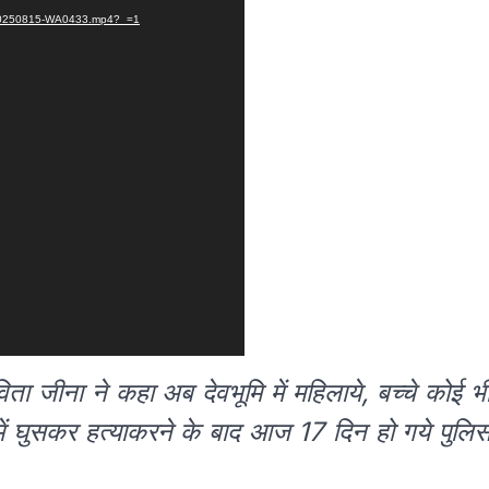
ID-20250815-WA0433.mp4?_=1
विता जीना ने कहा अब देवभूमि में महिलाये, बच्चे कोई भ
ें घुसकर हत्याकरने के बाद आज 17 दिन हो गये पुलि