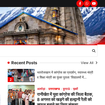
रानीखेत में शिक्षा-स्वास्थ्य व्यवस्था पर
फूटा कांग्रेस का गुस्सा, मंत्री और
Facebook
Whatsapp
youtub
सरकार का पुतला फूंका
Admin
August 6, 2026
भतरोजखान में कांग्रेस का प्रदर्शन, स्वास्थ्य मंत्री
व शिक्षा मंत्री का फूंका पुतला 'विद्यालयों में…
2
अल्मोड़ा
उत्तराखण्ड
कुमाऊं
ख़बरें
रानीखेत में युवा कांग्रेस की जिला बैठक,
8 अगस्त को खड़गे की हल्द्वानी रैली को
सफल बनाने का लिया संकल्प
Recent Posts
View All
Admin
August 6, 2026
संगठन विस्तार के तहत कई नई नियुक्तियां, बूथ
स्तर तक संगठन मजबूत करने और युवाओं…
3
अल्मोड़ा
उत्तराखण्ड
कुमाऊं
ख़बरें
चौखुटिया में सेवा पखवाड़ा शिविर: 954
लोगों ने लिया लाभ, 191 में से 182
शिकायतों का मौके पर हुआ निस्तारण