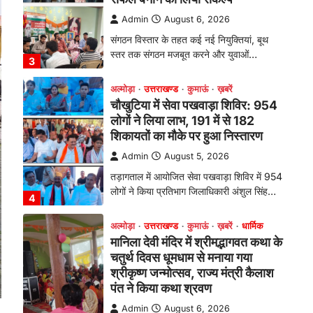
Admin
August 5, 2026
तड़ागताल में आयोजित सेवा पखवाड़ा शिविर में 954
लोगों ने किया प्रतिभाग जिलाधिकारी अंशुल सिंह…
4
अल्मोड़ा
उत्तराखण्ड
कुमाऊं
ख़बरें
धार्मिक
मानिला देवी मंदिर में श्रीमद्भागवत कथा के
चतुर्थ दिवस धूमधाम से मनाया गया
श्रीकृष्ण जन्मोत्सव, राज्य मंत्री कैलाश
पंत ने किया कथा श्रवण
Admin
August 6, 2026
रानीखेत। मानिला देवी मंदिर, कमराड़/विनायक क्षेत्र
में आयोजित श्रीमद्भागवत कथा के चतुर्थ दिवस
गुरुवार को…
1
अल्मोड़ा
उत्तराखण्ड
कुमाऊं
ख़बरें
रानीखेत में शिक्षा-स्वास्थ्य व्यवस्था पर
फूटा कांग्रेस का गुस्सा, मंत्री और
सरकार का पुतला फूंका