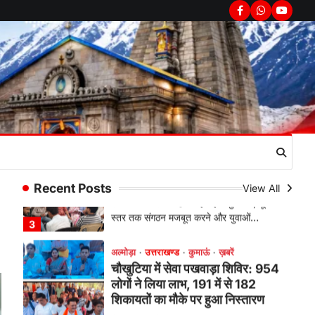
सरकार का पुतला फूंका
Facebook
Whatsapp
youtub
Admin
August 6, 2026
भतरोजखान में कांग्रेस का प्रदर्शन, स्वास्थ्य मंत्री
व शिक्षा मंत्री का फूंका पुतला 'विद्यालयों में…
2
अल्मोड़ा
उत्तराखण्ड
कुमाऊं
ख़बरें
रानीखेत में युवा कांग्रेस की जिला बैठक,
8 अगस्त को खड़गे की हल्द्वानी रैली को
सफल बनाने का लिया संकल्प
Admin
August 6, 2026
संगठन विस्तार के तहत कई नई नियुक्तियां, बूथ
Recent Posts
View All
स्तर तक संगठन मजबूत करने और युवाओं…
3
अल्मोड़ा
उत्तराखण्ड
कुमाऊं
ख़बरें
चौखुटिया में सेवा पखवाड़ा शिविर: 954
लोगों ने लिया लाभ, 191 में से 182
शिकायतों का मौके पर हुआ निस्तारण
Admin
August 5, 2026