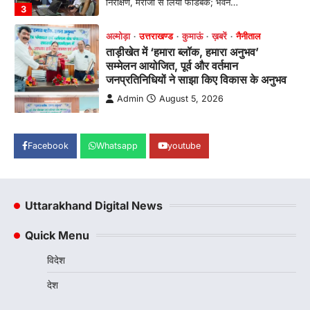
निरीक्षण, मरीजों से लिया फीडबैक; भवन…
3
अल्मोड़ा
उत्तराखण्ड
कुमाऊं
ख़बरें
नैनीताल
ताड़ीखेत में ‘हमारा ब्लॉक, हमारा अनुभव’
सम्मेलन आयोजित, पूर्व और वर्तमान
जनप्रतिनिधियों ने साझा किए विकास के अनुभव
Admin
August 5, 2026
विकासखण्ड ताड़ीखेत में "हमारा ब्लॉक, हमारा अनुभव"
सम्मेलन का आयोजन। ब्लॉक प्रमुख बबली मेहरा बोलीं—
…
Facebook
Whatsapp
youtube
4
अल्मोड़ा
उत्तराखण्ड
कुमाऊं
ख़बरें
चौखुटिया में सेवा पखवाड़ा शिविर: 954 लोगों ने
Uttarakhand Digital News
लिया लाभ, 191 में से 182 शिकायतों का मौके
पर हुआ निस्तारण
Quick Menu
Admin
August 5, 2026
विदेश
तड़ागताल में आयोजित सेवा पखवाड़ा शिविर में 954 लोगों
ने किया प्रतिभाग जिलाधिकारी अंशुल सिंह…
1
देश
अल्मोड़ा
उत्तराखण्ड
कुमाऊं
ख़बरें