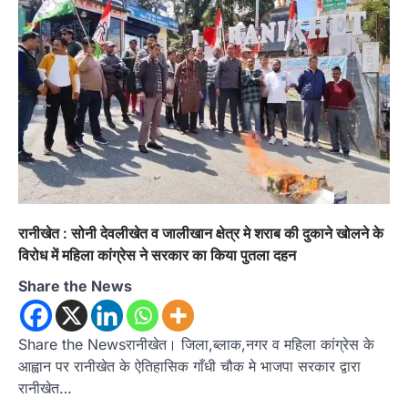
जिलाधिकारी अंशुल सिंह ने चौखुटिया
सामुदायिक स्वास्थ्य केंद्र का किया औचक
निरीक्षण
Admin
August 5, 2026
चौखुटिया सीएचसी का डीएम अंशुल सिंह ने किया औचक
निरीक्षण, मरीजों से लिया फीडबैक; भवन…
3
अल्मोड़ा
उत्तराखण्ड
कुमाऊं
ख़बरें
नैनीताल
ताड़ीखेत में ‘हमारा ब्लॉक, हमारा अनुभव’
सम्मेलन आयोजित, पूर्व और वर्तमान
जनप्रतिनिधियों ने साझा किए विकास के अनुभव
रानीखेत : सोनी देवलीखेत व जालीखान क्षेत्र मे शराब की दुकाने खोलने के
Admin
August 5, 2026
विरोध में महिला कांग्रेस ने सरकार का किया पुतला दहन
विकासखण्ड ताड़ीखेत में "हमारा ब्लॉक, हमारा अनुभव"
सम्मेलन का आयोजन। ब्लॉक प्रमुख बबली मेहरा बोलीं—
Share the News
…
4
अल्मोड़ा
उत्तराखण्ड
कुमाऊं
ख़बरें
Share the Newsरानीखेत। जिला,ब्लाक,नगर व महिला कांग्रेस के
चौखुटिया में सेवा पखवाड़ा शिविर: 954 लोगों ने
आह्वान पर रानीखेत के ऐतिहासिक गाँधी चौक मे भाजपा सरकार द्वारा
लिया लाभ, 191 में से 182 शिकायतों का मौके
रानीखेत…
पर हुआ निस्तारण