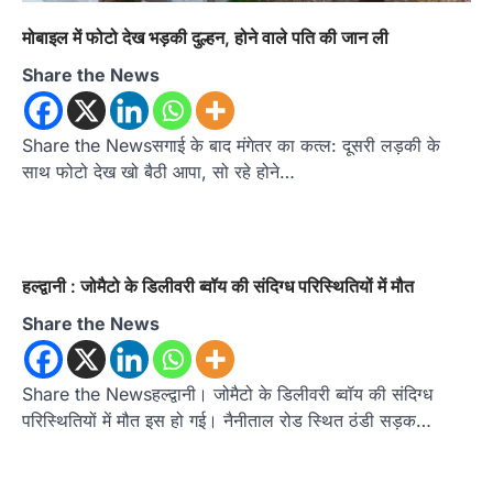
मोबाइल में फोटो देख भड़की दुल्हन, होने वाले पति की जान ली
Share the News
Share the Newsसगाई के बाद मंगेतर का कत्ल: दूसरी लड़की के
साथ फोटो देख खो बैठी आपा, सो रहे होने…
अल्मोड़ा
उत्तराखण्ड
कुमाऊं
ख़बरें
ताड़ीखेत में 10 अगस्त से शुरू होंगी मुख्यमंत्री
हल्द्वानी : जोमैटो के डिलीवरी ब्वॉय की संदिग्ध परिस्थितियों में मौत
खिलाड़ी प्रोत्साहन योजना की खेल
प्रतियोगिताएं, तैयारियां पूरी
Share the News
Admin
August 5, 2026
ताड़ीखेत। मुख्यमंत्री खिलाड़ी प्रोत्साहन कार्यक्रम
Share the Newsहल्द्वानी। जोमैटो के डिलीवरी ब्वॉय की संदिग्ध
योजना के अंतर्गत विकासखंड ताड़ीखेत एवं नगरपालिका
क्षेत्र की खेल…
परिस्थितियों में मौत इस हो गई। नैनीताल रोड स्थित ठंडी सड़क…
2
अल्मोड़ा
उत्तराखण्ड
कुमाऊं
ख़बरें