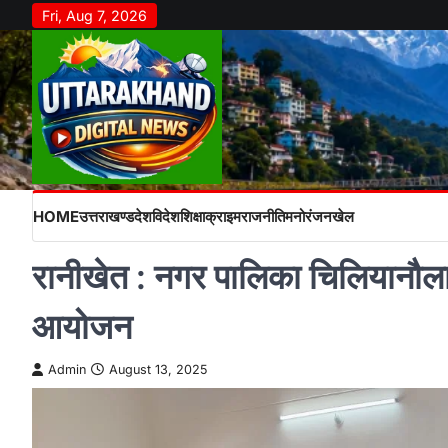
Skip
Fri, Aug 7, 2026
to
content
HOME
उत्तराखण्ड
देश
विदेश
शिक्षा
क्राइम
राजनीति
मनोरंजन
खेल
रानीखेत : नगर पालिका चिलियानौला क
आयोजन
Admin
August 13, 2025