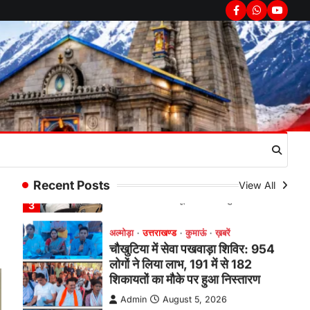
सरकार का पुतला फूंका
Facebook
Whatsapp
youtub
Admin
August 6, 2026
भतरोजखान में कांग्रेस का प्रदर्शन, स्वास्थ्य मंत्री
व शिक्षा मंत्री का फूंका पुतला 'विद्यालयों में…
2
अल्मोड़ा
उत्तराखण्ड
कुमाऊं
ख़बरें
रानीखेत में युवा कांग्रेस की जिला बैठक,
8 अगस्त को खड़गे की हल्द्वानी रैली को
सफल बनाने का लिया संकल्प
Admin
August 6, 2026
संगठन विस्तार के तहत कई नई नियुक्तियां, बूथ
Recent Posts
View All
स्तर तक संगठन मजबूत करने और युवाओं…
3
अल्मोड़ा
उत्तराखण्ड
कुमाऊं
ख़बरें
चौखुटिया में सेवा पखवाड़ा शिविर: 954
लोगों ने लिया लाभ, 191 में से 182
शिकायतों का मौके पर हुआ निस्तारण
Admin
August 5, 2026