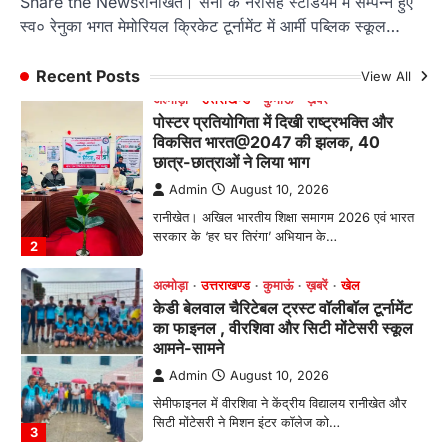
Share the Newsरानीखेत‌। सेना के नरसिंह स्टेडियम में सम्पन्न हुए
Admin
August 10, 2026
स्व० रेनुका भगत मेमोरियल क्रिकेट टूर्नामेंट में आर्मी पब्लिक स्कूल…
रानीखेत। अखिल भारतीय शिक्षा समागम 2026 एवं भारत
सरकार के ‘हर घर तिरंगा’ अभियान के…
2
Recent Posts
View All
अल्मोड़ा
उत्तराखण्ड
कुमाऊं
ख़बरें
खेल
केडी बेलवाल चैरिटेबल ट्रस्ट वॉलीबॉल टूर्नामेंट
का फाइनल , वीरशिवा और सिटी मोंटेसरी स्कूल
आमने-सामने
Admin
August 10, 2026
सेमीफाइनल में वीरशिवा ने केंद्रीय विद्यालय रानीखेत और
सिटी मोंटेसरी ने मिशन इंटर कॉलेज को…
3
अल्मोड़ा
उत्तराखण्ड
कुमाऊं
ख़बरें
रानीखेत में 3 सितंबर को सजेगा ‘क्यूट कान्हा’
का दरबार, तीन आयु वर्गों में होगी प्रतियोगिता
Admin
August 10, 2026
रानीखेत। श्रीकृष्ण जन्माष्टमी के अवसर पर सांस्कृतिक
समिति रानीखेत की ओर से विगत वर्षों की…
4