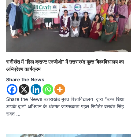
अल्मोड़ा
उत्तराखण्ड
कुमाऊं
ख़बरें
पोस्टर प्रतियोगिता में दिखी राष्ट्रभक्ति और
विकसित भारत@2047 की झलक, 40
छात्र-छात्राओं ने लिया भाग
Admin
August 10, 2026
रानीखेत में “हिल क्राफ्ट एनजीओ” में उत्तराखंड मुक्त विश्वविद्यालय का
रानीखेत। अखिल भारतीय शिक्षा समागम 2026 एवं भारत
सरकार के ‘हर घर तिरंगा’ अभियान के…
अभिप्रेरण कार्यक्रम
2
Share the News
अल्मोड़ा
उत्तराखण्ड
कुमाऊं
ख़बरें
खेल
केडी बेलवाल चैरिटेबल ट्रस्ट वॉलीबॉल टूर्नामेंट
का फाइनल , वीरशिवा और सिटी मोंटेसरी स्कूल
Share the News उत्तराखंड मुक्त विश्वविद्यालय द्वारा “उच्च शिक्षा
आमने-सामने
आपके द्वार” अभियान के अंतर्गत जागरूकता पहल रिपोर्टर बलवंत सिंह
Admin
August 10, 2026
रावत …
सेमीफाइनल में वीरशिवा ने केंद्रीय विद्यालय रानीखेत और
सिटी मोंटेसरी ने मिशन इंटर कॉलेज को…
3