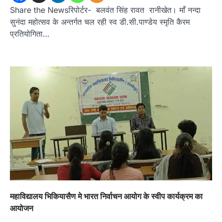
Share the Newsरिपोर्टर- बलवंत सिंह रावत रानीखेत। माँ नन्दा
सुनंदा महोत्सव के अन्तर्गत चल रही स्व डी.सी.पाण्डेय स्मृति कैरम
प्रतियोगिता…
उत्तराखण्ड
कुमाऊं
ख़बरें
नैनीताल
महाविद्यालय भिकियासैण मे भारत निर्वाचन आयोग के स्वीप कार्यक्रम का
हल्द्वानी में खड़गे का हुंकार, नौकरियों से लेकर
आयोजन
संविधान और भ्रष्टाचार तक भाजपा को घेरा