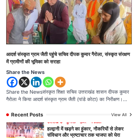
अल्मोड़ा
उत्तराखण्ड
ख़बरें
इंटर-एपीएस सेंट्रल कमांड चेस क्लस्टर-2 में
याग्यिका कुंद्रा ने लहराया परचम, अंडर-14 वर्ग
में हासिल किया प्रथम स्थान
Admin
August 8, 2026
रानीखेत। आर्मी पब्लिक स्कूल रानीखेत की प्रतिभाशाली
छात्रा याग्यिका कुंद्रा ने अपनी शानदार शतरंज प्रतिभा…
1
आदर्श संस्कृत ग्राम जैती पहुंचे सचिव दीपक कुमार गैरोला, संस्कृत संरक्षण
में ग्रामीणों की भूमिका को सराहा
उत्तराखण्ड
कुमाऊं
ख़बरें
नैनीताल
हल्द्वानी में खड़गे का हुंकार, नौकरियों से लेकर
Share the News
संविधान और भ्रष्टाचार तक भाजपा को घेरा
Admin
August 8, 2026
Share the Newsसंस्कृत शिक्षा सचिव उत्तराखंड शासन दीपक कुमार
हल्द्वानी में आयोजित विजय शंखनाद रैली को संबोधित करते
गैरोला ने किया आदर्श संस्कृत ग्राम जैती (पांडे कोटा) का निरीक्षण।…
हुए कांग्रेस के राष्ट्रीय अध्यक्ष मल्लिकार्जुन…
2
Recent Posts
View All
उत्तराखण्ड
कुमाऊं
ख़बरें
नैनीताल
खड़गे की रैली से पहले हल्द्वानी में सियासी
घमासान, एसएसपी कार्यालय में धरने पर बैठे
कांग्रेस नेता