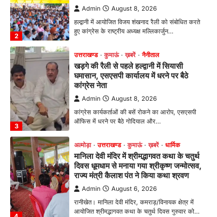
Admin
August 8, 2026
कांग्रेस कार्यकर्ताओं की बसें रोकने का आरोप, एसएसपी
ऑफिस में धरने पर बैठे गोदियाल और…
3
अल्मोड़ा
उत्तराखण्ड
कुमाऊं
ख़बरें
धार्मिक
मानिला देवी मंदिर में श्रीमद्भागवत कथा के चतुर्थ
दिवस धूमधाम से मनाया गया श्रीकृष्ण जन्मोत्सव,
राज्य मंत्री कैलाश पंत ने किया कथा श्रवण
Admin
August 6, 2026
रानीखेत। मानिला देवी मंदिर, कमराड़/विनायक क्षेत्र में
आयोजित श्रीमद्भागवत कथा के चतुर्थ दिवस गुरुवार को…
4
अल्मोड़ा
उत्तराखण्ड
ख़बरें
इंटर-एपीएस सेंट्रल कमांड चेस क्लस्टर-2 में
याग्यिका कुंद्रा ने लहराया परचम, अंडर-14 वर्ग
में हासिल किया प्रथम स्थान
Admin
August 8, 2026
रानीखेत। आर्मी पब्लिक स्कूल रानीखेत की प्रतिभाशाली
छात्रा याग्यिका कुंद्रा ने अपनी शानदार शतरंज प्रतिभा…
1