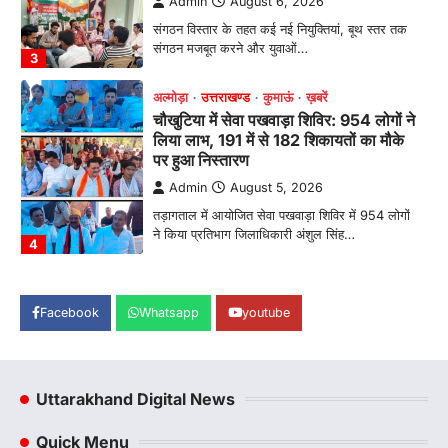
Admin
August 6, 2026
संगठन विस्तार के तहत कई नई नियुक्तियां, बूथ स्तर तक
संगठन मजबूत करने और युवाओं…
3
अल्मोड़ा
उत्तराखण्ड
कुमाऊं
ख़बरें
चौखुटिया में सेवा पखवाड़ा शिविर: 954 लोगों ने
लिया लाभ, 191 में से 182 शिकायतों का मौके
पर हुआ निस्तारण
Admin
August 5, 2026
तड़ागताल में आयोजित सेवा पखवाड़ा शिविर में 954 लोगों
ने किया प्रतिभाग जिलाधिकारी अंशुल सिंह…
4
अल्मोड़ा
उत्तराखण्ड
कुमाऊं
ख़बरें
धार्मिक
मानिला देवी मंदिर में श्रीमद्भागवत कथा के चतुर्थ
Facebook
Whatsapp
youtube
दिवस धूमधाम से मनाया गया श्रीकृष्ण जन्मोत्सव,
राज्य मंत्री कैलाश पंत ने किया कथा श्रवण
Admin
August 6, 2026
Uttarakhand Digital News
रानीखेत। मानिला देवी मंदिर, कमराड़/विनायक क्षेत्र में
आयोजित श्रीमद्भागवत कथा के चतुर्थ दिवस गुरुवार को…
1
Quick Menu