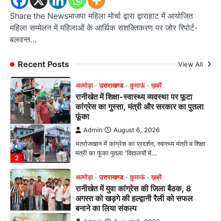
मानिला देवी मंदिर में श्रीमद्भागवत कथा के चतुर्थ
दिवस धूमधाम से मनाया गया श्रीकृष्ण जन्मोत्सव,
Share the Newsभाजपा महिला मोर्चा द्वारा द्वाराहाट में आयोजित
राज्य मंत्री कैलाश पंत ने किया कथा श्रवण
महिला सम्मेलन में महिलाओं के आर्थिक सशक्तिकरण पर जोर रिपोर्ट-
बलवन्त…
Admin
August 6, 2026
रानीखेत। मानिला देवी मंदिर, कमराड़/विनायक क्षेत्र में
आयोजित श्रीमद्भागवत कथा के चतुर्थ दिवस गुरुवार को…
Recent Posts
View All
1
अल्मोड़ा
उत्तराखण्ड
कुमाऊं
ख़बरें
रानीखेत में शिक्षा-स्वास्थ्य व्यवस्था पर फूटा
कांग्रेस का गुस्सा, मंत्री और सरकार का पुतला
फूंका
Admin
August 6, 2026
भतरोजखान में कांग्रेस का प्रदर्शन, स्वास्थ्य मंत्री व शिक्षा
मंत्री का फूंका पुतला 'विद्यालयों में…
2
अल्मोड़ा
उत्तराखण्ड
कुमाऊं
ख़बरें
रानीखेत में युवा कांग्रेस की जिला बैठक, 8
अगस्त को खड़गे की हल्द्वानी रैली को सफल
बनाने का लिया संकल्प