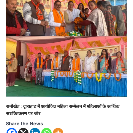
मंत्री का फूंका पुतला 'विद्यालयों में…
2
अल्मोड़ा
उत्तराखण्ड
कुमाऊं
ख़बरें
रानीखेत में युवा कांग्रेस की जिला बैठक, 8
अगस्त को खड़गे की हल्द्वानी रैली को सफल
बनाने का लिया संकल्प
Admin
August 6, 2026
संगठन विस्तार के तहत कई नई नियुक्तियां, बूथ स्तर तक
संगठन मजबूत करने और युवाओं…
3
अल्मोड़ा
उत्तराखण्ड
कुमाऊं
ख़बरें
चौखुटिया में सेवा पखवाड़ा शिविर: 954 लोगों ने
लिया लाभ, 191 में से 182 शिकायतों का मौके
पर हुआ निस्तारण
Admin
August 5, 2026
रानीखेत : द्वाराहाट में आयोजित महिला सम्मेलन में महिलाओं के आर्थिक
तड़ागताल में आयोजित सेवा पखवाड़ा शिविर में 954 लोगों
सशक्तिकरण पर जोर
ने किया प्रतिभाग जिलाधिकारी अंशुल सिंह…
4
Share the News
अल्मोड़ा
उत्तराखण्ड
कुमाऊं
ख़बरें
धार्मिक