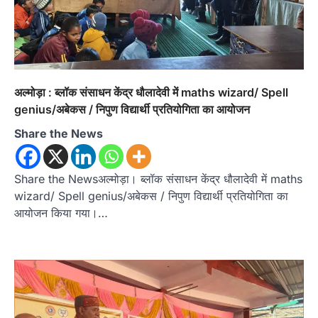
अल्मोड़ा : ब्लॉक संसाधन केंद्र धौलादेवी में maths wizard/ Spell
genius/अबेकस / निपुण विद्यार्थी प्रतियोगिता का आयोजन
Share the News
Share the Newsअल्मोड़ा। ब्लॉक संसाधन केंद्र धौलादेवी में maths
wizard/ Spell genius/अबेकस / निपुण विद्यार्थी प्रतियोगिता का
आयोजन किया गया।…
अल्मोड़ा
उत्तराखण्ड
कुमाऊं
ख़बरें
रानीखेत में शिक्षा-स्वास्थ्य व्यवस्था पर फूटा
कांग्रेस का गुस्सा, मंत्री और सरकार का पुतला
फूंका
Admin
August 6, 2026
भतरोजखान में कांग्रेस का प्रदर्शन, स्वास्थ्य मंत्री व शिक्षा