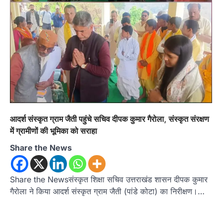
अल्मोड़ा
उत्तराखण्ड
कुमाऊं
ख़बरें
रानीखेत में शिक्षा-स्वास्थ्य व्यवस्था पर फूटा
कांग्रेस का गुस्सा, मंत्री और सरकार का पुतला
फूंका
Admin
August 6, 2026
भतरोजखान में कांग्रेस का प्रदर्शन, स्वास्थ्य मंत्री व शिक्षा
मंत्री का फूंका पुतला 'विद्यालयों में…
आदर्श संस्कृत ग्राम जैती पहुंचे सचिव दीपक कुमार गैरोला, संस्कृत संरक्षण
2
में ग्रामीणों की भूमिका को सराहा
अल्मोड़ा
उत्तराखण्ड
कुमाऊं
ख़बरें
Share the News
रानीखेत में युवा कांग्रेस की जिला बैठक, 8
अगस्त को खड़गे की हल्द्वानी रैली को सफल
बनाने का लिया संकल्प
Share the Newsसंस्कृत शिक्षा सचिव उत्तराखंड शासन दीपक कुमार
Admin
August 6, 2026
गैरोला ने किया आदर्श संस्कृत ग्राम जैती (पांडे कोटा) का निरीक्षण।…
संगठन विस्तार के तहत कई नई नियुक्तियां, बूथ स्तर तक
संगठन मजबूत करने और युवाओं…
3