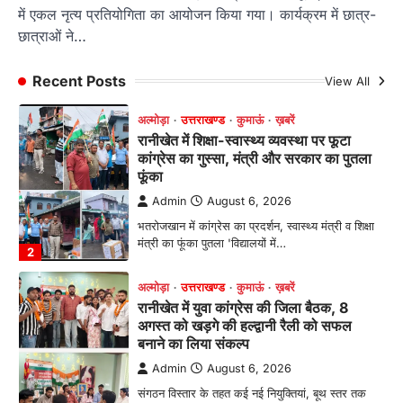
फूंका
में एकल नृत्य प्रतियोगिता का आयोजन किया गया। कार्यक्रम में छात्र-
छात्राओं ने…
Admin
August 6, 2026
भतरोजखान में कांग्रेस का प्रदर्शन, स्वास्थ्य मंत्री व शिक्षा
मंत्री का फूंका पुतला 'विद्यालयों में…
Recent Posts
View All
2
अल्मोड़ा
उत्तराखण्ड
कुमाऊं
ख़बरें
रानीखेत में युवा कांग्रेस की जिला बैठक, 8
अगस्त को खड़गे की हल्द्वानी रैली को सफल
बनाने का लिया संकल्प
Admin
August 6, 2026
संगठन विस्तार के तहत कई नई नियुक्तियां, बूथ स्तर तक
संगठन मजबूत करने और युवाओं…
3
अल्मोड़ा
उत्तराखण्ड
कुमाऊं
ख़बरें
चौखुटिया में सेवा पखवाड़ा शिविर: 954 लोगों ने
लिया लाभ, 191 में से 182 शिकायतों का मौके
पर हुआ निस्तारण
Admin
August 5, 2026
तड़ागताल में आयोजित सेवा पखवाड़ा शिविर में 954 लोगों