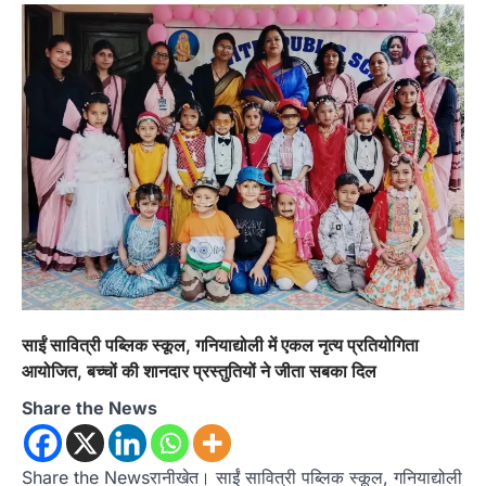
अल्मोड़ा
उत्तराखण्ड
कुमाऊं
ख़बरें
चौखुटिया में सेवा पखवाड़ा शिविर: 954 लोगों ने
लिया लाभ, 191 में से 182 शिकायतों का मौके
पर हुआ निस्तारण
Admin
August 5, 2026
तड़ागताल में आयोजित सेवा पखवाड़ा शिविर में 954 लोगों
ने किया प्रतिभाग जिलाधिकारी अंशुल सिंह…
4
अल्मोड़ा
उत्तराखण्ड
कुमाऊं
ख़बरें
धार्मिक
मानिला देवी मंदिर में श्रीमद्भागवत कथा के चतुर्थ
दिवस धूमधाम से मनाया गया श्रीकृष्ण जन्मोत्सव,
राज्य मंत्री कैलाश पंत ने किया कथा श्रवण
Admin
August 6, 2026
साईं सावित्री पब्लिक स्कूल, गनियाद्योली में एकल नृत्य प्रतियोगिता
रानीखेत। मानिला देवी मंदिर, कमराड़/विनायक क्षेत्र में
आयोजित, बच्चों की शानदार प्रस्तुतियों ने जीता सबका दिल
आयोजित श्रीमद्भागवत कथा के चतुर्थ दिवस गुरुवार को…
1
Share the News
अल्मोड़ा
उत्तराखण्ड
कुमाऊं
ख़बरें
रानीखेत में शिक्षा-स्वास्थ्य व्यवस्था पर फूटा
कांग्रेस का गुस्सा, मंत्री और सरकार का पुतला
Share the Newsरानीखेत। साईं सावित्री पब्लिक स्कूल, गनियाद्योली