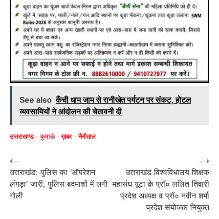
See also
कैंची धाम जाम से रानीखेत पर्यटन पर संकट, होटल
व्यवसायियों ने आंदोलन की चेतावनी दी
उत्तराखण्ड
कुमाऊं
ख़बर
नैनीताल
Post
⟵
⟶
उत्तराखंड: पुलिस का ‘ऑपरेशन
उत्तराखंड विश्वविधालय शिक्षक
navigation
लंगड़ा’ जारी, पुलिस बदमाशों में लगी
महासंघ यूटा के प्रॉ० ललित तिवारी
गोली
प्रदेश अध्यक्ष व प्रॉ० नवीन शर्मा
प्रदेश संयोजक नियुक्त