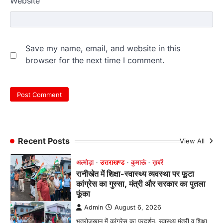
Website
पर हुआ निस्तारण
Admin
August 5, 2026
तड़ागताल में आयोजित सेवा पखवाड़ा शिविर में 954 लोगों
ने किया प्रतिभाग जिलाधिकारी अंशुल सिंह…
Save my name, email, and website in this
4
browser for the next time I comment.
अल्मोड़ा
उत्तराखण्ड
कुमाऊं
ख़बरें
धार्मिक
मानिला देवी मंदिर में श्रीमद्भागवत कथा के चतुर्थ
दिवस धूमधाम से मनाया गया श्रीकृष्ण जन्मोत्सव,
राज्य मंत्री कैलाश पंत ने किया कथा श्रवण
Admin
August 6, 2026
रानीखेत। मानिला देवी मंदिर, कमराड़/विनायक क्षेत्र में
आयोजित श्रीमद्भागवत कथा के चतुर्थ दिवस गुरुवार को…
Recent Posts
View All
1
अल्मोड़ा
उत्तराखण्ड
कुमाऊं
ख़बरें
रानीखेत में शिक्षा-स्वास्थ्य व्यवस्था पर फूटा
कांग्रेस का गुस्सा, मंत्री और सरकार का पुतला
फूंका
Admin
August 6, 2026
भतरोजखान में कांग्रेस का प्रदर्शन, स्वास्थ्य मंत्री व शिक्षा