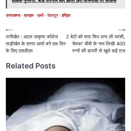
शैक्षिक गुणवत्ता, बोर्ड परिणाम और छात्र हित योजनाओं पर फोकस
उत्तराखण्ड
क्राइम
ख़बरें
देहरादून
हरिद्वार
Post
⟵
⟶
रानीखेत : अटल उत्कृष्ट कॉलेज
2 बेटों को मारा फिर लगा ली फांसी,
navigation
ताड़ीखेत के सागर आर्या बने एक दिन
‘बेवफा’ बीवी के नाम लिखी 400
के लिए एसडीएम
पन्नों की डायरी से खुले कई राज
Related Posts