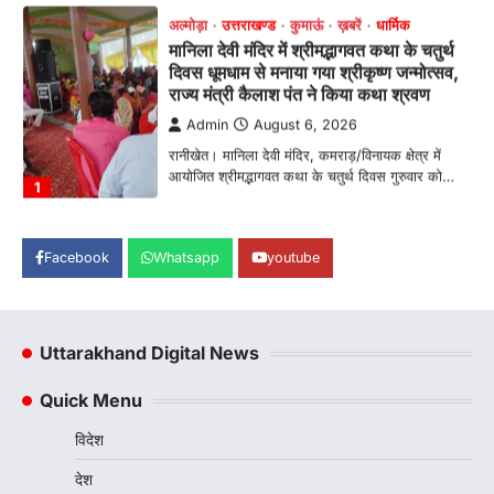
अल्मोड़ा
उत्तराखण्ड
कुमाऊं
ख़बरें
धार्मिक
मानिला देवी मंदिर में श्रीमद्भागवत कथा के चतुर्थ
दिवस धूमधाम से मनाया गया श्रीकृष्ण जन्मोत्सव,
राज्य मंत्री कैलाश पंत ने किया कथा श्रवण
Admin
August 6, 2026
रानीखेत। मानिला देवी मंदिर, कमराड़/विनायक क्षेत्र में
आयोजित श्रीमद्भागवत कथा के चतुर्थ दिवस गुरुवार को…
1
अल्मोड़ा
उत्तराखण्ड
कुमाऊं
ख़बरें
रानीखेत में शिक्षा-स्वास्थ्य व्यवस्था पर फूटा
Facebook
Whatsapp
youtube
कांग्रेस का गुस्सा, मंत्री और सरकार का पुतला
फूंका
Admin
August 6, 2026
Uttarakhand Digital News
भतरोजखान में कांग्रेस का प्रदर्शन, स्वास्थ्य मंत्री व शिक्षा
मंत्री का फूंका पुतला 'विद्यालयों में…
2
Quick Menu
अल्मोड़ा
उत्तराखण्ड
कुमाऊं
ख़बरें
विदेश
रानीखेत में युवा कांग्रेस की जिला बैठक, 8
अगस्त को खड़गे की हल्द्वानी रैली को सफल
देश