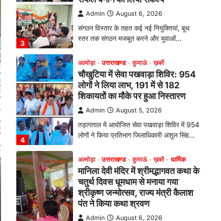
तड़ागताल में आयोजित सेवा पखवाड़ा शिविर में 954
लोगों ने किया प्रतिभाग जिलाधिकारी अंशुल सिंह…
4
अल्मोड़ा
उत्तराखण्ड
कुमाऊं
ख़बरें
धार्मिक
मानिला देवी मंदिर में श्रीमद्भागवत कथा के
चतुर्थ दिवस धूमधाम से मनाया गया
श्रीकृष्ण जन्मोत्सव, राज्य मंत्री कैलाश
पंत ने किया कथा श्रवण
Admin
August 6, 2026
रानीखेत। मानिला देवी मंदिर, कमराड़/विनायक क्षेत्र
में आयोजित श्रीमद्भागवत कथा के चतुर्थ दिवस
गुरुवार को…
1
अल्मोड़ा
उत्तराखण्ड
कुमाऊं
ख़बरें
रानीखेत में शिक्षा-स्वास्थ्य व्यवस्था पर
फूटा कांग्रेस का गुस्सा, मंत्री और
सरकार का पुतला फूंका
Admin
August 6, 2026