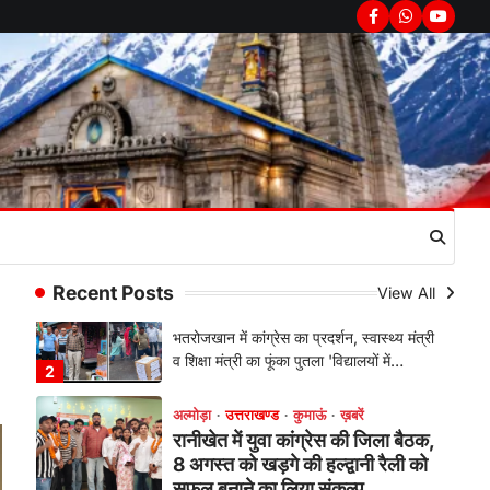
सरकार का पुतला फूंका
Facebook
Whatsapp
youtub
Admin
August 6, 2026
भतरोजखान में कांग्रेस का प्रदर्शन, स्वास्थ्य मंत्री
व शिक्षा मंत्री का फूंका पुतला 'विद्यालयों में…
2
अल्मोड़ा
उत्तराखण्ड
कुमाऊं
ख़बरें
रानीखेत में युवा कांग्रेस की जिला बैठक,
8 अगस्त को खड़गे की हल्द्वानी रैली को
सफल बनाने का लिया संकल्प
Admin
August 6, 2026
संगठन विस्तार के तहत कई नई नियुक्तियां, बूथ
Recent Posts
View All
स्तर तक संगठन मजबूत करने और युवाओं…
3
अल्मोड़ा
उत्तराखण्ड
कुमाऊं
ख़बरें
चौखुटिया में सेवा पखवाड़ा शिविर: 954
लोगों ने लिया लाभ, 191 में से 182
शिकायतों का मौके पर हुआ निस्तारण
Admin
August 5, 2026