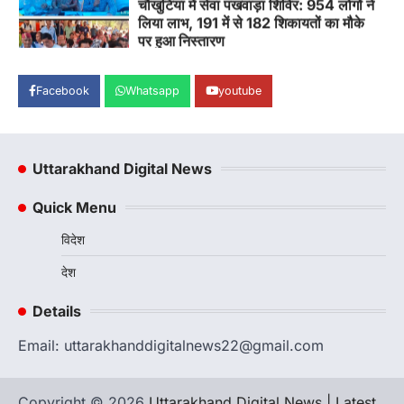
लिया लाभ, 191 में से 182 शिकायतों का मौके
पर हुआ निस्तारण
Admin
August 5, 2026
तड़ागताल में आयोजित सेवा पखवाड़ा शिविर में 954 लोगों
ने किया प्रतिभाग जिलाधिकारी अंशुल सिंह…
Facebook
Whatsapp
youtube
1
अल्मोड़ा
उत्तराखण्ड
कुमाऊं
ख़बरें
ताड़ीखेत में 10 अगस्त से शुरू होंगी मुख्यमंत्री
Uttarakhand Digital News
खिलाड़ी प्रोत्साहन योजना की खेल
प्रतियोगिताएं, तैयारियां पूरी
Quick Menu
Admin
August 5, 2026
विदेश
ताड़ीखेत। मुख्यमंत्री खिलाड़ी प्रोत्साहन कार्यक्रम
योजना के अंतर्गत विकासखंड ताड़ीखेत एवं नगरपालिका
देश
क्षेत्र की खेल…
2
Details
अल्मोड़ा
उत्तराखण्ड
कुमाऊं
ख़बरें
जिलाधिकारी अंशुल सिंह ने चौखुटिया
Email: uttarakhanddigitalnews22@gmail.com
सामुदायिक स्वास्थ्य केंद्र का किया औचक
निरीक्षण
Admin
August 5, 2026
Copyright © 2026
Uttarakhand Digital News | Latest