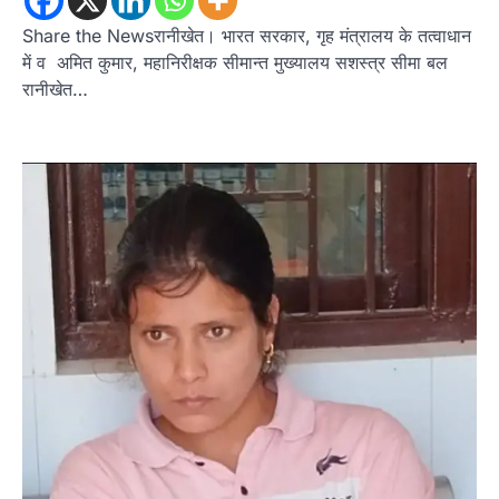
Share the Newsरानीखेत। भारत सरकार, गृह मंत्रालय के तत्वाधान
अल्मोड़ा
उत्तराखण्ड
कुमाऊं
ख़बरें
रानीखेत में युवा कांग्रेस की जिला बैठक, 8
में व अमित कुमार, महानिरीक्षक सीमान्त मुख्यालय सशस्त्र सीमा बल
अगस्त को खड़गे की हल्द्वानी रैली को सफल
रानीखेत…
बनाने का लिया संकल्प
Admin
August 6, 2026
संगठन विस्तार के तहत कई नई नियुक्तियां, बूथ स्तर तक
संगठन मजबूत करने और युवाओं…
3
अल्मोड़ा
उत्तराखण्ड
कुमाऊं
ख़बरें
चौखुटिया में सेवा पखवाड़ा शिविर: 954 लोगों ने
लिया लाभ, 191 में से 182 शिकायतों का मौके
पर हुआ निस्तारण
Admin
August 5, 2026
तड़ागताल में आयोजित सेवा पखवाड़ा शिविर में 954 लोगों
ने किया प्रतिभाग जिलाधिकारी अंशुल सिंह…
4
अल्मोड़ा
उत्तराखण्ड
कुमाऊं
ख़बरें
धार्मिक
मानिला देवी मंदिर में श्रीमद्भागवत कथा के चतुर्थ
दिवस धूमधाम से मनाया गया श्रीकृष्ण जन्मोत्सव,