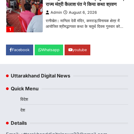
रानीखेत में शिक्षा-स्वास्थ्य व्यवस्था पर फूटा
कांग्रेस का गुस्सा, मंत्री और सरकार का पुतला
फूंका
Admin
August 6, 2026
भतरोजखान में कांग्रेस का प्रदर्शन, स्वास्थ्य मंत्री व शिक्षा
मंत्री का फूंका पुतला 'विद्यालयों में…
2
Facebook
Whatsapp
youtube
अल्मोड़ा
उत्तराखण्ड
कुमाऊं
ख़बरें
रानीखेत में युवा कांग्रेस की जिला बैठक, 8
अगस्त को खड़गे की हल्द्वानी रैली को सफल
बनाने का लिया संकल्प
Uttarakhand Digital News
Admin
August 6, 2026
संगठन विस्तार के तहत कई नई नियुक्तियां, बूथ स्तर तक
Quick Menu
संगठन मजबूत करने और युवाओं…
3
विदेश
अल्मोड़ा
उत्तराखण्ड
कुमाऊं
ख़बरें
देश
चौखुटिया में सेवा पखवाड़ा शिविर: 954 लोगों ने
लिया लाभ, 191 में से 182 शिकायतों का मौके
Details
पर हुआ निस्तारण