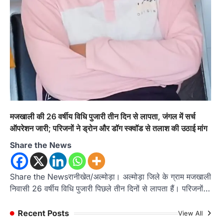
राज्य मंत्री कैलाश पंत ने किया कथा श्रवण
Admin
August 6, 2026
रानीखेत। मानिला देवी मंदिर, कमराड़/विनायक क्षेत्र में
आयोजित श्रीमद्भागवत कथा के चतुर्थ दिवस गुरुवार को…
1
अल्मोड़ा
उत्तराखण्ड
कुमाऊं
ख़बरें
रानीखेत में शिक्षा-स्वास्थ्य व्यवस्था पर फूटा
कांग्रेस का गुस्सा, मंत्री और सरकार का पुतला
फूंका
Admin
August 6, 2026
मजखाली की 26 वर्षीय विधि पुजारी तीन दिन से लापता, जंगल में सर्च
भतरोजखान में कांग्रेस का प्रदर्शन, स्वास्थ्य मंत्री व शिक्षा
ऑपरेशन जारी; परिजनों ने ड्रोन और डॉग स्क्वॉड से तलाश की उठाई मांग
मंत्री का फूंका पुतला 'विद्यालयों में…
2
Share the News
अल्मोड़ा
उत्तराखण्ड
कुमाऊं
ख़बरें
रानीखेत में युवा कांग्रेस की जिला बैठक, 8
Share the Newsरानीखेत/अल्मोड़ा। अल्मोड़ा जिले के ग्राम मजखाली
अगस्त को खड़गे की हल्द्वानी रैली को सफल
निवासी 26 वर्षीय विधि पुजारी पिछले तीन दिनों से लापता हैं। परिजनों…
बनाने का लिया संकल्प
Admin
August 6, 2026
Recent Posts
View All
संगठन विस्तार के तहत कई नई नियुक्तियां, बूथ स्तर तक