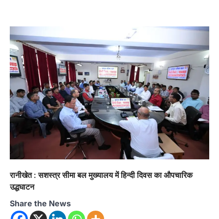
अल्मोड़ा
उत्तराखण्ड
कुमाऊं
ख़बरें
रानीखेत में शिक्षा-स्वास्थ्य व्यवस्था पर फूटा
कांग्रेस का गुस्सा, मंत्री और सरकार का पुतला
फूंका
रानीखेत : सशस्त्र सीमा बल मुख्यालय में हिन्दी दिवस का औपचारिक
उद्धघाटन
Admin
August 6, 2026
भतरोजखान में कांग्रेस का प्रदर्शन, स्वास्थ्य मंत्री व शिक्षा
Share the News
मंत्री का फूंका पुतला 'विद्यालयों में…
2