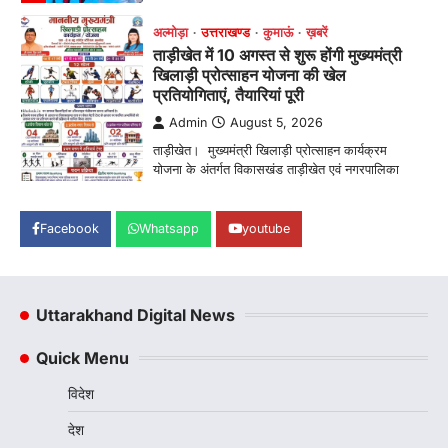
क्षेत्र की खेल…
4
अल्मोड़ा
उत्तराखण्ड
कुमाऊं
ख़बरें
रानीखेत में शिक्षा-स्वास्थ्य व्यवस्था पर फूटा
कांग्रेस का गुस्सा, मंत्री और सरकार का पुतला
फूंका
Admin
August 6, 2026
भतरोजखान में कांग्रेस का प्रदर्शन, स्वास्थ्य मंत्री व शिक्षा
मंत्री का फूंका पुतला 'विद्यालयों में…
1
Facebook
Whatsapp
youtube
अल्मोड़ा
उत्तराखण्ड
कुमाऊं
ख़बरें
रानीखेत में युवा कांग्रेस की जिला बैठक, 8
अगस्त को खड़गे की हल्द्वानी रैली को सफल
बनाने का लिया संकल्प
Uttarakhand Digital News
Admin
August 6, 2026
Quick Menu
संगठन विस्तार के तहत कई नई नियुक्तियां, बूथ स्तर तक
संगठन मजबूत करने और युवाओं…
2
विदेश
अल्मोड़ा
उत्तराखण्ड
कुमाऊं
ख़बरें
देश
चौखुटिया में सेवा पखवाड़ा शिविर: 954 लोगों ने