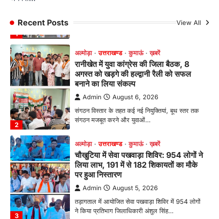
Admin
August 6, 2026
संगठन विस्तार के तहत कई नई नियुक्तियां, बूथ स्तर तक
Recent Posts
View All
संगठन मजबूत करने और युवाओं…
2
अल्मोड़ा
उत्तराखण्ड
कुमाऊं
ख़बरें
चौखुटिया में सेवा पखवाड़ा शिविर: 954 लोगों ने
लिया लाभ, 191 में से 182 शिकायतों का मौके
पर हुआ निस्तारण
Admin
August 5, 2026
तड़ागताल में आयोजित सेवा पखवाड़ा शिविर में 954 लोगों
ने किया प्रतिभाग जिलाधिकारी अंशुल सिंह…
3
अल्मोड़ा
उत्तराखण्ड
कुमाऊं
ख़बरें
ताड़ीखेत में 10 अगस्त से शुरू होंगी मुख्यमंत्री
खिलाड़ी प्रोत्साहन योजना की खेल
प्रतियोगिताएं, तैयारियां पूरी
Admin
August 5, 2026
ताड़ीखेत। मुख्यमंत्री खिलाड़ी प्रोत्साहन कार्यक्रम
योजना के अंतर्गत विकासखंड ताड़ीखेत एवं नगरपालिका