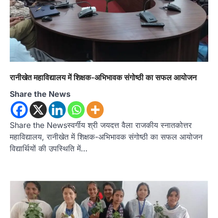
रानीखेत महाविद्यालय में शिक्षक-अभिभावक संगोष्ठी का सफल आयोजन
Share the News
Share the Newsस्वर्गीय श्री जयदत्त वैला राजकीय स्नातकोत्तर
महाविद्यालय, रानीखेत में शिक्षक-अभिभावक संगोष्ठी का सफल आयोजन
विद्यार्थियों की उपस्थिति में…
उत्तराखण्ड
कुमाऊं
ख़बरें
नैनीताल
हल्द्वानी में खड़गे का हुंकार, नौकरियों से लेकर
संविधान और भ्रष्टाचार तक भाजपा को घेरा
Admin
August 8, 2026
हल्द्वानी में आयोजित विजय शंखनाद रैली को संबोधित करते
हुए कांग्रेस के राष्ट्रीय अध्यक्ष मल्लिकार्जुन…
2