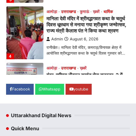
अल्मोड़ा
उत्तराखण्ड
कुमाऊं
ख़बरें
धार्मिक
मानिला देवी मंदिर में श्रीमद्भागवत कथा के चतुर्थ
दिवस धूमधाम से मनाया गया श्रीकृष्ण जन्मोत्सव,
राज्य मंत्री कैलाश पंत ने किया कथा श्रवण
Admin
August 6, 2026
रानीखेत। मानिला देवी मंदिर, कमराड़/विनायक क्षेत्र में
आयोजित श्रीमद्भागवत कथा के चतुर्थ दिवस गुरुवार को…
4
अल्मोड़ा
उत्तराखण्ड
ख़बरें
इंटर-एपीएस सेंट्रल कमांड चेस क्लस्टर-2 में
याग्यिका कुंद्रा ने लहराया परचम, अंडर-14 वर्ग
में हासिल किया प्रथम स्थान
Facebook
Whatsapp
youtube
Admin
August 8, 2026
रानीखेत। आर्मी पब्लिक स्कूल रानीखेत की प्रतिभाशाली
छात्रा याग्यिका कुंद्रा ने अपनी शानदार शतरंज प्रतिभा…
1
Uttarakhand Digital News
उत्तराखण्ड
कुमाऊं
ख़बरें
नैनीताल
Quick Menu
हल्द्वानी में खड़गे का हुंकार, नौकरियों से लेकर