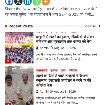
में हासिल किया प्रथम स्थान
Share the Newsअल्मोड़ा। राजकीय महाविद्यालय तल्ला सल्ट के ”
Admin
August 8, 2026
रेड क्रॉस युनिट ” के तत्त्वावधान में आज 22-4-2025 को पृथ्वी…
रानीखेत। आर्मी पब्लिक स्कूल रानीखेत की प्रतिभाशाली
छात्रा याग्यिका कुंद्रा ने अपनी शानदार शतरंज प्रतिभा…
1
Recent Posts
View All
उत्तराखण्ड
कुमाऊं
ख़बरें
नैनीताल
हल्द्वानी में खड़गे का हुंकार, नौकरियों से लेकर
संविधान और भ्रष्टाचार तक भाजपा को घेरा
Admin
August 8, 2026
हल्द्वानी में आयोजित विजय शंखनाद रैली को संबोधित करते
हुए कांग्रेस के राष्ट्रीय अध्यक्ष मल्लिकार्जुन…
2
उत्तराखण्ड
कुमाऊं
ख़बरें
नैनीताल
खड़गे की रैली से पहले हल्द्वानी में सियासी
घमासान, एसएसपी कार्यालय में धरने पर बैठे
कांग्रेस नेता
Admin
August 8, 2026
कांग्रेस कार्यकर्ताओं की बसें रोकने का आरोप, एसएसपी
ऑफिस में धरने पर बैठे गोदियाल और…
3