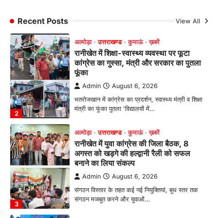
भतरोजखान में कांग्रेस का प्रदर्शन, स्वास्थ्य मंत्री व शिक्षा
मंत्री का फूंका पुतला 'विद्यालयों में…
Recent Posts
View All
2
अल्मोड़ा
उत्तराखण्ड
कुमाऊं
ख़बरें
रानीखेत में युवा कांग्रेस की जिला बैठक, 8
अगस्त को खड़गे की हल्द्वानी रैली को सफल
बनाने का लिया संकल्प
Admin
August 6, 2026
संगठन विस्तार के तहत कई नई नियुक्तियां, बूथ स्तर तक
संगठन मजबूत करने और युवाओं…
3
अल्मोड़ा
उत्तराखण्ड
कुमाऊं
ख़बरें
चौखुटिया में सेवा पखवाड़ा शिविर: 954 लोगों ने
लिया लाभ, 191 में से 182 शिकायतों का मौके
पर हुआ निस्तारण
Admin
August 5, 2026
तड़ागताल में आयोजित सेवा पखवाड़ा शिविर में 954 लोगों
ने किया प्रतिभाग जिलाधिकारी अंशुल सिंह…
4