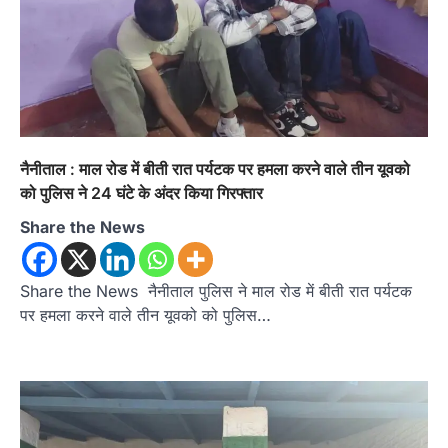
अल्मोड़ा
उत्तराखण्ड
कुमाऊं
ख़बरें
रानीखेत में शिक्षा-स्वास्थ्य व्यवस्था पर फूटा
कांग्रेस का गुस्सा, मंत्री और सरकार का पुतला
फूंका
Admin
August 6, 2026
नैनीताल : माल रोड में बीती रात पर्यटक पर हमला करने वाले तीन यूवको
भतरोजखान में कांग्रेस का प्रदर्शन, स्वास्थ्य मंत्री व शिक्षा
मंत्री का फूंका पुतला 'विद्यालयों में…
को पुलिस ने 24 घंटे के अंदर किया गिरफ्तार
2
Share the News
अल्मोड़ा
उत्तराखण्ड
कुमाऊं
ख़बरें
रानीखेत में युवा कांग्रेस की जिला बैठक, 8
अगस्त को खड़गे की हल्द्वानी रैली को सफल
Share the News नैनीताल पुलिस ने माल रोड में बीती रात पर्यटक
बनाने का लिया संकल्प
पर हमला करने वाले तीन यूवको को पुलिस…
Admin
August 6, 2026
संगठन विस्तार के तहत कई नई नियुक्तियां, बूथ स्तर तक
संगठन मजबूत करने और युवाओं…
3
अल्मोड़ा
उत्तराखण्ड
कुमाऊं
ख़बरें
चौखुटिया में सेवा पखवाड़ा शिविर: 954 लोगों ने