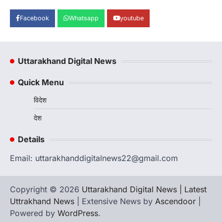
दस्तावेज के रूप में प्रस्तुत करती…
2
Facebook
Whatsapp
youtube
अल्मोड़ा
उत्तराखण्ड
ख़बरें
इंटर-एपीएस सेंट्रल कमांड चेस क्लस्टर-2 में
याग्यिका कुंद्रा ने लहराया परचम, अंडर-14 वर्ग
में हासिल किया प्रथम स्थान
Uttarakhand Digital News
Admin
August 8, 2026
Quick Menu
रानीखेत। आर्मी पब्लिक स्कूल रानीखेत की प्रतिभाशाली
छात्रा याग्यिका कुंद्रा ने अपनी शानदार शतरंज प्रतिभा…
3
विदेश
देश
उत्तराखण्ड
कुमाऊं
ख़बरें
नैनीताल
हल्द्वानी में खड़गे का हुंकार, नौकरियों से लेकर
Details
संविधान और भ्रष्टाचार तक भाजपा को घेरा
Admin
August 8, 2026
Email: uttarakhanddigitalnews22@gmail.com
हल्द्वानी में आयोजित विजय शंखनाद रैली को संबोधित करते
हुए कांग्रेस के राष्ट्रीय अध्यक्ष मल्लिकार्जुन…
4
Copyright © 2026
Uttarakhand Digital News | Latest
Uttrakhand News
| Extensive News by
Ascendoor
|
Powered by
WordPress
.