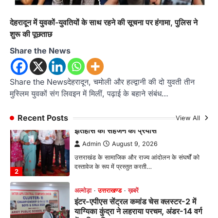
अल्मोड़ा
उत्तराखण्ड
कुमाऊं
ख़बरें
तुला सिंह तड़ियाल की पुस्तक ‘संघर्षों भरा
देहरादून में युवकों-युवतियों के साथ रहने की सूचना पर हंगामा, पुलिस ने
सफर’ का भव्य विमोचन, जन आंदोलनों के
शुरू की पूछताछ
इतिहास को सहेजने का प्रयास
Share the News
Admin
August 9, 2026
उत्तराखंड के सामाजिक और राज्य आंदोलन के संघर्षों को
दस्तावेज के रूप में प्रस्तुत करती…
2
Share the Newsदेहरादून, चमोली और हल्द्वानी की दो युवती तीन
मुस्लिम युवकों संग लिवइन में मिलीं, पढ़ाई के बहाने संबंध…
अल्मोड़ा
उत्तराखण्ड
ख़बरें
इंटर-एपीएस सेंट्रल कमांड चेस क्लस्टर-2 में
Recent Posts
View All
याग्यिका कुंद्रा ने लहराया परचम, अंडर-14 वर्ग
में हासिल किया प्रथम स्थान
Admin
August 8, 2026
रानीखेत। आर्मी पब्लिक स्कूल रानीखेत की प्रतिभाशाली
छात्रा याग्यिका कुंद्रा ने अपनी शानदार शतरंज प्रतिभा…
3
उत्तराखण्ड
कुमाऊं
ख़बरें
नैनीताल
हल्द्वानी में खड़गे का हुंकार, नौकरियों से लेकर
संविधान और भ्रष्टाचार तक भाजपा को घेरा