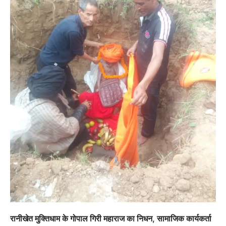
अल्मोड़ा
उत्तराखण्ड
कुमाऊं
ख़बरें
तुला सिंह तड़ियाल की पुस्तक ‘संघर्षों भरा
सफर’ का भव्य विमोचन, जन आंदोलनों के
इतिहास को सहेजने का प्रयास
Admin
August 9, 2026
उत्तराखंड के सामाजिक और राज्य आंदोलन के संघर्षों को
दस्तावेज के रूप में प्रस्तुत करती…
2
अल्मोड़ा
उत्तराखण्ड
ख़बरें
इंटर-एपीएस सेंट्रल कमांड चेस क्लस्टर-2 में
याग्यिका कुंद्रा ने लहराया परचम, अंडर-14 वर्ग
में हासिल किया प्रथम स्थान
रानीखेत मुक्तिधाम के गोपाल गिरी महाराज का निधन, सामाजिक कार्यकर्ता
Admin
August 8, 2026