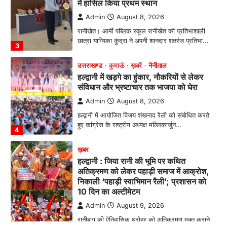
Admin
August 8, 2026
हल्द्वानी में आयोजित विजय शंखनाद रैली को संबोधित करते
हुए कांग्रेस के राष्ट्रीय अध्यक्ष मल्लिकार्जुन…
4
ख़बर
हल्द्वानी : जिया रानी की भूमि पर कथित
अतिक्रमण को लेकर पहाड़ी समाज में आक्रोश,
निकाली ‘पहाड़ी स्वाभिमान रैली’; प्रशासन को
10 दिन का अल्टीमेटम
Admin
August 9, 2026
रानीबाग की ऐतिहासिक धरोहर को अतिक्रमण मुक्त कराने
की मांग, सिटी मजिस्ट्रेट के माध्यम से…
1
अल्मोड़ा
उत्तराखण्ड
कुमाऊं
ख़बरें
तुला सिंह तड़ियाल की पुस्तक ‘संघर्षों भरा
सफर’ का भव्य विमोचन, जन आंदोलनों के
इतिहास को सहेजने का प्रयास
Admin
August 9, 2026
उत्तराखंड के सामाजिक और राज्य आंदोलन के संघर्षों को