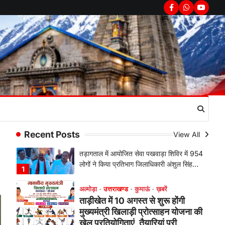
अल्मोड़ा
उत्तराखण्ड
कुमाऊं
ख़बरें
Facebook
Whatsapp
youtub
चौखुटिया में सेवा पखवाड़ा शिविर: 954
लोगों ने लिया लाभ, 191 में से 182
शिकायतों का मौके पर हुआ निस्तारण
Admin
August 5, 2026
तड़ागताल में आयोजित सेवा पखवाड़ा शिविर में 954
लोगों ने किया प्रतिभाग जिलाधिकारी अंशुल सिंह…
1
अल्मोड़ा
उत्तराखण्ड
कुमाऊं
ख़बरें
ताड़ीखेत में 10 अगस्त से शुरू होंगी
मुख्यमंत्री खिलाड़ी प्रोत्साहन योजना की
Recent Posts
View All
खेल प्रतियोगिताएं, तैयारियां पूरी
Admin
August 5, 2026
ताड़ीखेत। मुख्यमंत्री खिलाड़ी प्रोत्साहन
कार्यक्रम योजना के अंतर्गत विकासखंड ताड़ीखेत
एवं नगरपालिका क्षेत्र की खेल…
2
अल्मोड़ा
उत्तराखण्ड
कुमाऊं
ख़बरें
जिलाधिकारी अंशुल सिंह ने चौखुटिया