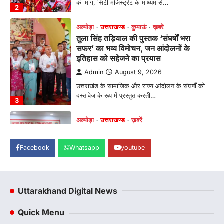
की मांग, सिटी मजिस्ट्रेट के माध्यम से…
2
अल्मोड़ा
उत्तराखण्ड
कुमाऊं
ख़बरें
तुला सिंह तड़ियाल की पुस्तक ‘संघर्षों भरा
सफर’ का भव्य विमोचन, जन आंदोलनों के
इतिहास को सहेजने का प्रयास
Admin
August 9, 2026
उत्तराखंड के सामाजिक और राज्य आंदोलन के संघर्षों को
दस्तावेज के रूप में प्रस्तुत करती…
3
अल्मोड़ा
उत्तराखण्ड
ख़बरें
इंटर-एपीएस सेंट्रल कमांड चेस क्लस्टर-2 में
याग्यिका कुंद्रा ने लहराया परचम, अंडर-14 वर्ग
Facebook
Whatsapp
youtube
में हासिल किया प्रथम स्थान
Admin
August 8, 2026
रानीखेत। आर्मी पब्लिक स्कूल रानीखेत की प्रतिभाशाली
छात्रा याग्यिका कुंद्रा ने अपनी शानदार शतरंज प्रतिभा…
Uttarakhand Digital News
4
Quick Menu
उत्तराखण्ड
कुमाऊं
ख़बरें
नैनीताल
राजनीति
हल्द्वानी में हरक सिंह रावत का भाजपा पर हमला,