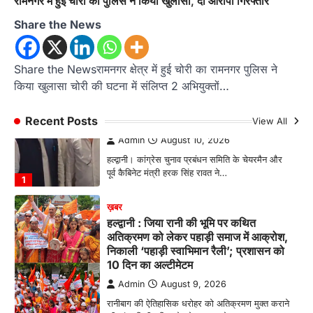
रामनगर में हुई चोरी का पुलिस ने किया खुलासा, दो आरोपी गिरफ्तार
में हासिल किया प्रथम स्थान
Admin
August 8, 2026
Share the News
रानीखेत। आर्मी पब्लिक स्कूल रानीखेत की प्रतिभाशाली
छात्रा याग्यिका कुंद्रा ने अपनी शानदार शतरंज प्रतिभा…
4
Share the Newsरामनगर क्षेत्र में हुई चोरी का रामनगर पुलिस ने
किया खुलासा चोरी की घटना में संलिप्त 2 अभियुक्तों…
उत्तराखण्ड
कुमाऊं
ख़बरें
नैनीताल
राजनीति
हल्द्वानी में हरक सिंह रावत का भाजपा पर हमला,
बोले- विधायकों के खिलाफ भारी एंटी इनकंबेंसी
Recent Posts
View All
Admin
August 10, 2026
हल्द्वानी। कांग्रेस चुनाव प्रबंधन समिति के चेयरमैन और
पूर्व कैबिनेट मंत्री हरक सिंह रावत ने…
1
ख़बर
हल्द्वानी : जिया रानी की भूमि पर कथित
अतिक्रमण को लेकर पहाड़ी समाज में आक्रोश,
निकाली ‘पहाड़ी स्वाभिमान रैली’; प्रशासन को
10 दिन का अल्टीमेटम
Admin
August 9, 2026
रानीबाग की ऐतिहासिक धरोहर को अतिक्रमण मुक्त कराने