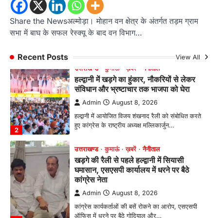
Admin
August 8, 2026
Share the Newsअल्मोड़ा। मोहान वन क्षेत्र के अंतर्गत तड़म ग्राम
हल्द्वानी में आयोजित विजय शंखनाद रैली को संबोधित करते
सभा में बाघ के सफल रेस्क्यू के बाद वन विभाग…
हुए कांग्रेस के राष्ट्रीय अध्यक्ष मल्लिकार्जुन…
2
Recent Posts
View All
उत्तराखण्ड
कुमाऊं
ख़बरें
नैनीताल
खड़गे की रैली से पहले हल्द्वानी में सियासी
घमासान, एसएसपी कार्यालय में धरने पर बैठे
कांग्रेस नेता
Admin
August 8, 2026
कांग्रेस कार्यकर्ताओं की बसें रोकने का आरोप, एसएसपी
ऑफिस में धरने पर बैठे गोदियाल और…
3
अल्मोड़ा
उत्तराखण्ड
कुमाऊं
ख़बरें
धार्मिक
मानिला देवी मंदिर में श्रीमद्भागवत कथा के चतुर्थ
दिवस धूमधाम से मनाया गया श्रीकृष्ण जन्मोत्सव,
राज्य मंत्री कैलाश पंत ने किया कथा श्रवण
Admin
August 6, 2026
रानीखेत। मानिला देवी मंदिर, कमराड़/विनायक क्षेत्र में
आयोजित श्रीमद्भागवत कथा के चतुर्थ दिवस गुरुवार को…