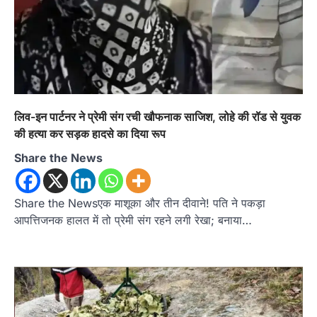
उत्तराखण्ड
कुमाऊं
ख़बरें
नैनीताल
हल्द्वानी में खड़गे का हुंकार, नौकरियों से लेकर
लिव-इन पार्टनर ने प्रेमी संग रची खौफनाक साजिश, लोहे की रॉड से युवक
संविधान और भ्रष्टाचार तक भाजपा को घेरा
की हत्या कर सड़क हादसे का दिया रूप
Admin
August 8, 2026
Share the News
हल्द्वानी में आयोजित विजय शंखनाद रैली को संबोधित करते
हुए कांग्रेस के राष्ट्रीय अध्यक्ष मल्लिकार्जुन…
2
Share the Newsएक माशूका और तीन दीवाने! पति ने पकड़ा
उत्तराखण्ड
कुमाऊं
ख़बरें
नैनीताल
आपत्तिजनक हालत में तो प्रेमी संग रहने लगी रेखा; बनाया…
खड़गे की रैली से पहले हल्द्वानी में सियासी
घमासान, एसएसपी कार्यालय में धरने पर बैठे
कांग्रेस नेता
Admin
August 8, 2026
कांग्रेस कार्यकर्ताओं की बसें रोकने का आरोप, एसएसपी
ऑफिस में धरने पर बैठे गोदियाल और…
3