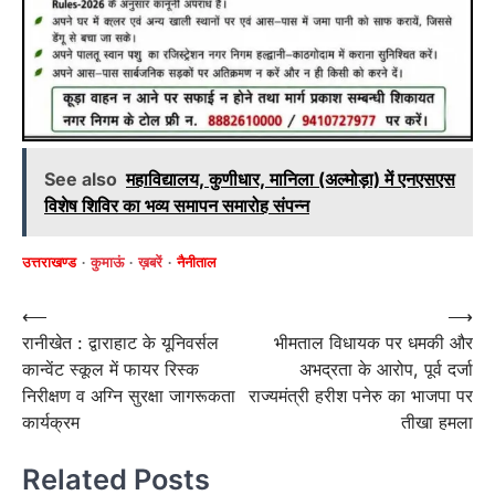
See also
महाविद्यालय, कुणीधार, मानिला (अल्मोड़ा) में एनएसएस
विशेष शिविर का भव्य समापन समारोह संपन्न
उत्तराखण्ड
कुमाऊं
ख़बरें
नैनीताल
Post
⟵
⟶
रानीखेत : द्वाराहाट के यूनिवर्सल
भीमताल विधायक पर धमकी और
navigation
कान्वेंट स्कूल में फायर रिस्क
अभद्रता के आरोप, पूर्व दर्जा
निरीक्षण व अग्नि सुरक्षा जागरूकता
राज्यमंत्री हरीश पनेरु का भाजपा पर
कार्यक्रम
तीखा हमला
Related Posts