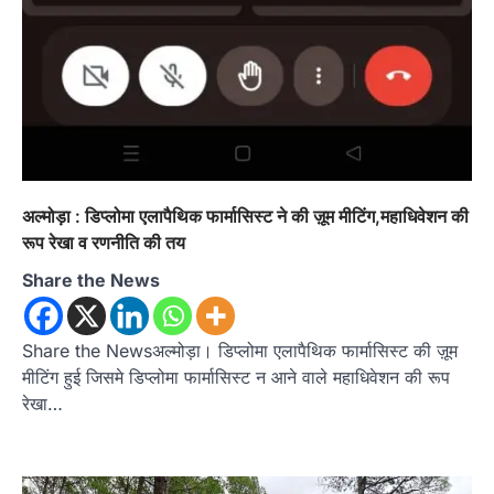
उत्तराखण्ड
कुमाऊं
ख़बरें
नैनीताल
हल्द्वानी में खड़गे का हुंकार, नौकरियों से लेकर
संविधान और भ्रष्टाचार तक भाजपा को घेरा
Admin
August 8, 2026
अल्मोड़ा : डिप्लोमा एलापैथिक फार्मासिस्ट ने की ज़ूम मीटिंग,महाधिवेशन की
हल्द्वानी में आयोजित विजय शंखनाद रैली को संबोधित करते
हुए कांग्रेस के राष्ट्रीय अध्यक्ष मल्लिकार्जुन…
रूप रेखा व रणनीति की तय
2
Share the News
उत्तराखण्ड
कुमाऊं
ख़बरें
नैनीताल
खड़गे की रैली से पहले हल्द्वानी में सियासी
घमासान, एसएसपी कार्यालय में धरने पर बैठे
Share the Newsअल्मोड़ा। डिप्लोमा एलापैथिक फार्मासिस्ट की ज़ूम
कांग्रेस नेता
मीटिंग हुई जिसमे डिप्लोमा फार्मासिस्ट न आने वाले महाधिवेशन की रूप
Admin
August 8, 2026
रेखा…
कांग्रेस कार्यकर्ताओं की बसें रोकने का आरोप, एसएसपी
ऑफिस में धरने पर बैठे गोदियाल और…
3