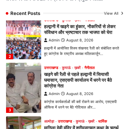
हल्द्वानी में आयोजित विजय शंखनाद रैली को संबोधित करते
हुए कांग्रेस के राष्ट्रीय अध्यक्ष मल्लिकार्जुन…
Recent Posts
View All
2
उत्तराखण्ड
कुमाऊं
ख़बरें
नैनीताल
खड़गे की रैली से पहले हल्द्वानी में सियासी
घमासान, एसएसपी कार्यालय में धरने पर बैठे
कांग्रेस नेता
Admin
August 8, 2026
कांग्रेस कार्यकर्ताओं की बसें रोकने का आरोप, एसएसपी
ऑफिस में धरने पर बैठे गोदियाल और…
3
अल्मोड़ा
उत्तराखण्ड
कुमाऊं
ख़बरें
धार्मिक
मानिला देवी मंदिर में श्रीमद्भागवत कथा के चतुर्थ
दिवस धूमधाम से मनाया गया श्रीकृष्ण जन्मोत्सव,
राज्य मंत्री कैलाश पंत ने किया कथा श्रवण
Admin
August 6, 2026
रानीखेत। मानिला देवी मंदिर, कमराड़/विनायक क्षेत्र में
आयोजित श्रीमद्भागवत कथा के चतुर्थ दिवस गुरुवार को…
4