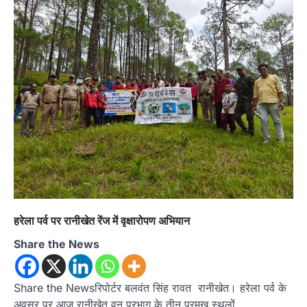
अल्मोड़ा
उत्तराखण्ड
कुमाऊं
ख़बरें
धार्मिक
मानिला देवी मंदिर में श्रीमद्भागवत कथा के चतुर्थ
दिवस धूमधाम से मनाया गया श्रीकृष्ण जन्मोत्सव,
राज्य मंत्री कैलाश पंत ने किया कथा श्रवण
Admin
August 6, 2026
रानीखेत। मानिला देवी मंदिर, कमराड़/विनायक क्षेत्र में
आयोजित श्रीमद्भागवत कथा के चतुर्थ दिवस गुरुवार को…
4
अल्मोड़ा
उत्तराखण्ड
ख़बरें
इंटर-एपीएस सेंट्रल कमांड चेस क्लस्टर-2 में
याग्यिका कुंद्रा ने लहराया परचम, अंडर-14 वर्ग
में हासिल किया प्रथम स्थान
Admin
August 8, 2026
रानीखेत। आर्मी पब्लिक स्कूल रानीखेत की प्रतिभाशाली
हरेला पर्व पर रानीखेत रेंज में वृक्षारोपण अभियान
छात्रा याग्यिका कुंद्रा ने अपनी शानदार शतरंज प्रतिभा…
1
Share the News
उत्तराखण्ड
कुमाऊं
ख़बरें
नैनीताल
हल्द्वानी में खड़गे का हुंकार, नौकरियों से लेकर
संविधान और भ्रष्टाचार तक भाजपा को घेरा
Share the Newsरिपोर्टर बलवंत सिंह रावत रानीखेत। हरेला पर्व के
अवसर पर आज रानीखेत वन प्रभाग के तीन प्रमुख स्थलों…
Admin
August 8, 2026