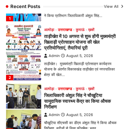
Admin
August 5, 2026
Recent Posts
View All
ताड़ीखेत। मुख्यमंत्री खिलाड़ी प्रोत्साहन कार्यक्रम
योजना के अंतर्गत विकासखंड ताड़ीखेत एवं नगरपालिका
क्षेत्र की खेल…
2
अल्मोड़ा
उत्तराखण्ड
कुमाऊं
ख़बरें
जिलाधिकारी अंशुल सिंह ने चौखुटिया
सामुदायिक स्वास्थ्य केंद्र का किया औचक
निरीक्षण
Admin
August 5, 2026
चौखुटिया सीएचसी का डीएम अंशुल सिंह ने किया औचक
निरीक्षण, मरीजों से लिया फीडबैक; भवन…
3
अल्मोड़ा
उत्तराखण्ड
कुमाऊं
ख़बरें
नैनीताल
ताड़ीखेत में ‘हमारा ब्लॉक, हमारा अनुभव’
सम्मेलन आयोजित, पूर्व और वर्तमान
जनप्रतिनिधियों ने साझा किए विकास के अनुभव
Admin
August 5, 2026
विकासखण्ड ताड़ीखेत में "हमारा ब्लॉक, हमारा अनुभव"