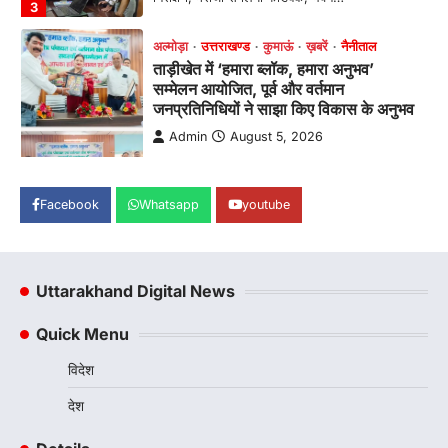
सम्मेलन का आयोजन। ब्लॉक प्रमुख बबली मेहरा बोलीं—
…
4
अल्मोड़ा
उत्तराखण्ड
कुमाऊं
ख़बरें
चौखुटिया में सेवा पखवाड़ा शिविर: 954 लोगों ने
लिया लाभ, 191 में से 182 शिकायतों का मौके
पर हुआ निस्तारण
Admin
August 5, 2026
तड़ागताल में आयोजित सेवा पखवाड़ा शिविर में 954 लोगों
Facebook
Whatsapp
youtube
ने किया प्रतिभाग जिलाधिकारी अंशुल सिंह…
1
अल्मोड़ा
उत्तराखण्ड
कुमाऊं
ख़बरें
ताड़ीखेत में 10 अगस्त से शुरू होंगी मुख्यमंत्री
Uttarakhand Digital News
खिलाड़ी प्रोत्साहन योजना की खेल
प्रतियोगिताएं, तैयारियां पूरी
Quick Menu
Admin
August 5, 2026
विदेश
ताड़ीखेत। मुख्यमंत्री खिलाड़ी प्रोत्साहन कार्यक्रम
योजना के अंतर्गत विकासखंड ताड़ीखेत एवं नगरपालिका
देश
क्षेत्र की खेल…
2