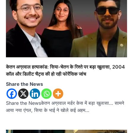
अल्मोड़ा
उत्तराखण्ड
कुमाऊं
ख़बरें
ताड़ीखेत में 10 अगस्त से शुरू होंगी मुख्यमंत्री
खिलाड़ी प्रोत्साहन योजना की खेल
प्रतियोगिताएं, तैयारियां पूरी
Admin
August 5, 2026
ताड़ीखेत। मुख्यमंत्री खिलाड़ी प्रोत्साहन कार्यक्रम
योजना के अंतर्गत विकासखंड ताड़ीखेत एवं नगरपालिका
क्षेत्र की खेल…
2
केतन अग्रवाल हत्याकांड: सिया-चेतन के रिश्ते पर बड़ा खुलासा, 2004
कॉल और डिलीट चैट्स की हो रही फोरेंसिक जांच
अल्मोड़ा
उत्तराखण्ड
कुमाऊं
ख़बरें
जिलाधिकारी अंशुल सिंह ने चौखुटिया
Share the News
सामुदायिक स्वास्थ्य केंद्र का किया औचक
निरीक्षण
Admin
August 5, 2026
Share the Newsकेतन अग्रवाल मर्डर केस में बड़ा खुलासा… सामने
चौखुटिया सीएचसी का डीएम अंशुल सिंह ने किया औचक
आया नया एंगल, सिया के भाई ने खोले कई अहम…
निरीक्षण, मरीजों से लिया फीडबैक; भवन…
3
अल्मोड़ा
उत्तराखण्ड
कुमाऊं
ख़बरें
नैनीताल