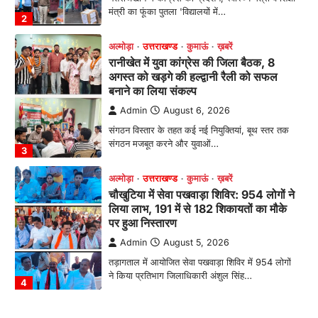
संगठन मजबूत करने और युवाओं…
3
अल्मोड़ा
उत्तराखण्ड
कुमाऊं
ख़बरें
चौखुटिया में सेवा पखवाड़ा शिविर: 954 लोगों ने
लिया लाभ, 191 में से 182 शिकायतों का मौके
पर हुआ निस्तारण
Admin
August 5, 2026
तड़ागताल में आयोजित सेवा पखवाड़ा शिविर में 954 लोगों
ने किया प्रतिभाग जिलाधिकारी अंशुल सिंह…
4
अल्मोड़ा
उत्तराखण्ड
कुमाऊं
ख़बरें
धार्मिक
मानिला देवी मंदिर में श्रीमद्भागवत कथा के चतुर्थ
दिवस धूमधाम से मनाया गया श्रीकृष्ण जन्मोत्सव,
राज्य मंत्री कैलाश पंत ने किया कथा श्रवण
Admin
August 6, 2026
रानीखेत। मानिला देवी मंदिर, कमराड़/विनायक क्षेत्र में
आयोजित श्रीमद्भागवत कथा के चतुर्थ दिवस गुरुवार को…
1
अल्मोड़ा
उत्तराखण्ड
कुमाऊं
ख़बरें