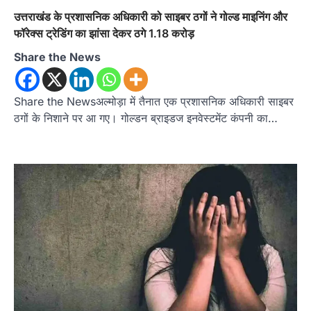
उत्तराखंड के प्रशासनिक अधिकारी को साइबर ठगों ने गोल्ड माइनिंग और
फॉरेक्स ट्रेडिंग का झांसा देकर ठगे 1.18 करोड़
Share the News
Share the Newsअल्मोड़ा में तैनात एक प्रशासनिक अधिकारी साइबर
ठगों के निशाने पर आ गए। गोल्डन ब्राइडज इनवेस्टमेंट कंपनी का…
अल्मोड़ा
उत्तराखण्ड
कुमाऊं
ख़बरें
रानीखेत में शिक्षा-स्वास्थ्य व्यवस्था पर फूटा
कांग्रेस का गुस्सा, मंत्री और सरकार का पुतला
फूंका
Admin
August 6, 2026
भतरोजखान में कांग्रेस का प्रदर्शन, स्वास्थ्य मंत्री व शिक्षा
मंत्री का फूंका पुतला 'विद्यालयों में…
2