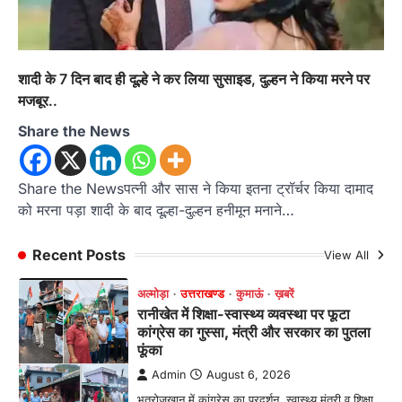
राज्य मंत्री कैलाश पंत ने किया कथा श्रवण
Admin
August 6, 2026
रानीखेत। मानिला देवी मंदिर, कमराड़/विनायक क्षेत्र में
शादी के 7 दिन बाद ही दूल्हे ने कर लिया सुसाइड, दुल्हन ने किया मरने पर
आयोजित श्रीमद्भागवत कथा के चतुर्थ दिवस गुरुवार को…
1
मजबूर..
अल्मोड़ा
उत्तराखण्ड
कुमाऊं
ख़बरें
Share the News
रानीखेत में शिक्षा-स्वास्थ्य व्यवस्था पर फूटा
कांग्रेस का गुस्सा, मंत्री और सरकार का पुतला
फूंका
Share the Newsपत्नी और सास ने किया इतना ट्रॉर्चर किया दामाद
को मरना पड़ा शादी के बाद दूल्हा-दुल्हन हनीमून मनाने…
Admin
August 6, 2026
भतरोजखान में कांग्रेस का प्रदर्शन, स्वास्थ्य मंत्री व शिक्षा
मंत्री का फूंका पुतला 'विद्यालयों में…
Recent Posts
View All
2
अल्मोड़ा
उत्तराखण्ड
कुमाऊं
ख़बरें
रानीखेत में युवा कांग्रेस की जिला बैठक, 8
अगस्त को खड़गे की हल्द्वानी रैली को सफल
बनाने का लिया संकल्प
Admin
August 6, 2026
संगठन विस्तार के तहत कई नई नियुक्तियां, बूथ स्तर तक