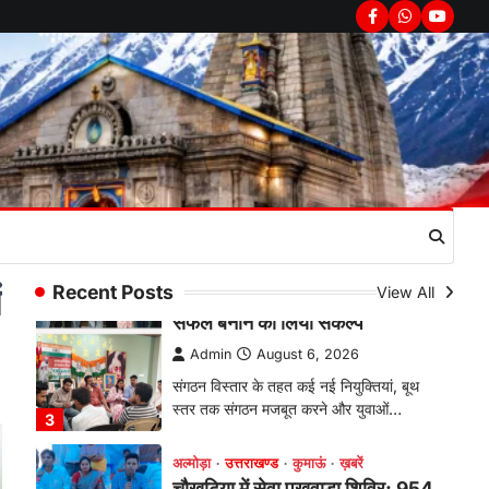
सरकार का पुतला फूंका
Facebook
Whatsapp
youtub
Admin
August 6, 2026
भतरोजखान में कांग्रेस का प्रदर्शन, स्वास्थ्य मंत्री
व शिक्षा मंत्री का फूंका पुतला 'विद्यालयों में…
2
अल्मोड़ा
उत्तराखण्ड
कुमाऊं
ख़बरें
रानीखेत में युवा कांग्रेस की जिला बैठक,
8 अगस्त को खड़गे की हल्द्वानी रैली को
सफल बनाने का लिया संकल्प
Admin
August 6, 2026
ं
संगठन विस्तार के तहत कई नई नियुक्तियां, बूथ
Recent Posts
View All
स्तर तक संगठन मजबूत करने और युवाओं…
3
अल्मोड़ा
उत्तराखण्ड
कुमाऊं
ख़बरें
चौखुटिया में सेवा पखवाड़ा शिविर: 954
लोगों ने लिया लाभ, 191 में से 182
शिकायतों का मौके पर हुआ निस्तारण
Admin
August 5, 2026