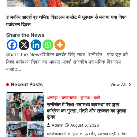
पर हुआ निस्तारण
Admin
August 5, 2026
राजकीय आदर्श प्राथमिक विद्यालय बासोट में धूमधाम से मनाया गया विश्व
तड़ागताल में आयोजित सेवा पखवाड़ा शिविर में 954 लोगों
पर्वावरण दिवस
ने किया प्रतिभाग जिलाधिकारी अंशुल सिंह…
4
Share the News
अल्मोड़ा
उत्तराखण्ड
कुमाऊं
ख़बरें
धार्मिक
मानिला देवी मंदिर में श्रीमद्भागवत कथा के चतुर्थ
दिवस धूमधाम से मनाया गया श्रीकृष्ण जन्मोत्सव,
Share the Newsरिपोर्टर बलवंत सिंह रावत रानीखेत। पांच जून को
राज्य मंत्री कैलाश पंत ने किया कथा श्रवण
विश्व पर्वावरण दिवस का अवसर आदर्श राजकीय प्राथमिक विद्यालय
Admin
August 6, 2026
बासोट…
रानीखेत। मानिला देवी मंदिर, कमराड़/विनायक क्षेत्र में
आयोजित श्रीमद्भागवत कथा के चतुर्थ दिवस गुरुवार को…
Recent Posts
View All
1
अल्मोड़ा
उत्तराखण्ड
कुमाऊं
ख़बरें
रानीखेत में शिक्षा-स्वास्थ्य व्यवस्था पर फूटा
कांग्रेस का गुस्सा, मंत्री और सरकार का पुतला
फूंका
Admin
August 6, 2026
भतरोजखान में कांग्रेस का प्रदर्शन, स्वास्थ्य मंत्री व शिक्षा