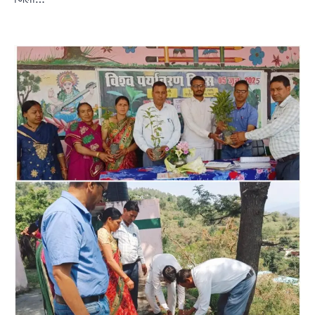
अल्मोड़ा
उत्तराखण्ड
कुमाऊं
ख़बरें
रानीखेत में शिक्षा-स्वास्थ्य व्यवस्था पर फूटा
कांग्रेस का गुस्सा, मंत्री और सरकार का पुतला
फूंका
Admin
August 6, 2026
भतरोजखान में कांग्रेस का प्रदर्शन, स्वास्थ्य मंत्री व शिक्षा
मंत्री का फूंका पुतला 'विद्यालयों में…
2
अल्मोड़ा
उत्तराखण्ड
कुमाऊं
ख़बरें
रानीखेत में युवा कांग्रेस की जिला बैठक, 8
अगस्त को खड़गे की हल्द्वानी रैली को सफल
बनाने का लिया संकल्प
Admin
August 6, 2026
संगठन विस्तार के तहत कई नई नियुक्तियां, बूथ स्तर तक
संगठन मजबूत करने और युवाओं…
3
अल्मोड़ा
उत्तराखण्ड
कुमाऊं
ख़बरें
चौखुटिया में सेवा पखवाड़ा शिविर: 954 लोगों ने
लिया लाभ, 191 में से 182 शिकायतों का मौके