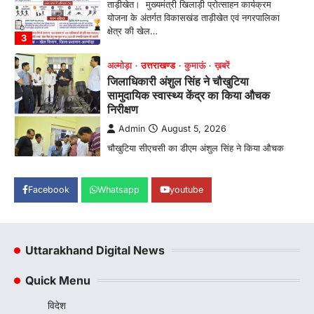
चौखुटिया सीएचसी का डीएम अंशुल सिंह ने किया औचक
निरीक्षण, मरीजों से लिया फीडबैक; भवन…
4
अल्मोड़ा
उत्तराखण्ड
कुमाऊं
ख़बरें
रानीखेत में युवा कांग्रेस की जिला बैठक, 8
अगस्त को खड़गे की हल्द्वानी रैली को सफल
बनाने का लिया संकल्प
Admin
August 6, 2026
संगठन विस्तार के तहत कई नई नियुक्तियां, बूथ स्तर तक
संगठन मजबूत करने और युवाओं…
1
Facebook
Whatsapp
youtube
अल्मोड़ा
उत्तराखण्ड
कुमाऊं
ख़बरें
चौखुटिया में सेवा पखवाड़ा शिविर: 954 लोगों ने
लिया लाभ, 191 में से 182 शिकायतों का मौके
पर हुआ निस्तारण
Uttarakhand Digital News
Admin
August 5, 2026
तड़ागताल में आयोजित सेवा पखवाड़ा शिविर में 954 लोगों
Quick Menu
ने किया प्रतिभाग जिलाधिकारी अंशुल सिंह…
2
विदेश