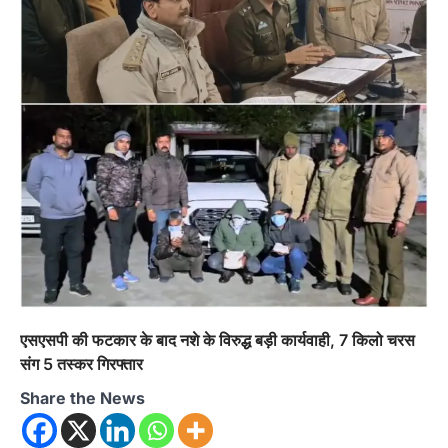
3
अल्मोड़ा
उत्तराखण्ड
कुमाऊं
ख़बरें
जिलाधिकारी अंशुल सिंह ने चौखुटिया
सामुदायिक स्वास्थ्य केंद्र का किया औचक
निरीक्षण
Admin
August 5, 2026
चौखुटिया सीएचसी का डीएम अंशुल सिंह ने किया औचक
निरीक्षण, मरीजों से लिया फीडबैक; भवन…
4
अल्मोड़ा
उत्तराखण्ड
कुमाऊं
ख़बरें
रानीखेत में युवा कांग्रेस की जिला बैठक, 8
अगस्त को खड़गे की हल्द्वानी रैली को सफल
बनाने का लिया संकल्प
Admin
August 6, 2026
एसएसपी की फटकार के बाद नशे के विरुद्ध बड़ी कार्यवाही, 7 किलो चरस
संगठन विस्तार के तहत कई नई नियुक्तियां, बूथ स्तर तक
संग 5 तस्कर गिरफ्तार
संगठन मजबूत करने और युवाओं…
1
Share the News
अल्मोड़ा
उत्तराखण्ड
कुमाऊं
ख़बरें
चौखुटिया में सेवा पखवाड़ा शिविर: 954 लोगों ने