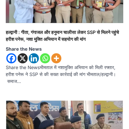
अल्मोड़ा
उत्तराखण्ड
कुमाऊं
ख़बरें
हल्द्वानी : गीता, गंगाजल और हनुमान चालीसा लेकर SSP से मिलने पहुंचे
चौखुटिया में सेवा पखवाड़ा शिविर: 954 लोगों ने
हरीश पनेरू, नशा मुक्ति अभियान में सहयोग की मांग
लिया लाभ, 191 में से 182 शिकायतों का मौके
पर हुआ निस्तारण
Share the News
Admin
August 5, 2026
तड़ागताल में आयोजित सेवा पखवाड़ा शिविर में 954 लोगों
Share the Newsभीमताल में नशामुक्ति अभियान को मिली रफ्तार,
ने किया प्रतिभाग जिलाधिकारी अंशुल सिंह…
2
हरीश पनेरू ने SSP से की सख्त कार्रवाई की मांग भीमताल/हल्द्वानी।
समाज…
अल्मोड़ा
उत्तराखण्ड
कुमाऊं
ख़बरें
ताड़ीखेत में 10 अगस्त से शुरू होंगी मुख्यमंत्री
खिलाड़ी प्रोत्साहन योजना की खेल
प्रतियोगिताएं, तैयारियां पूरी
Admin
August 5, 2026
ताड़ीखेत। मुख्यमंत्री खिलाड़ी प्रोत्साहन कार्यक्रम
योजना के अंतर्गत विकासखंड ताड़ीखेत एवं नगरपालिका
क्षेत्र की खेल…