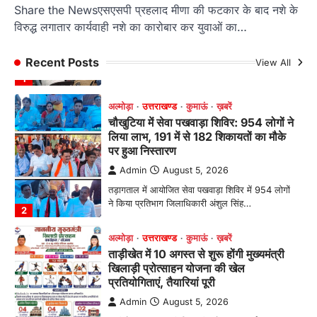
लिया लाभ, 191 में से 182 शिकायतों का मौके
Share the Newsएसएसपी प्रहलाद मीणा की फटकार के बाद नशे के
पर हुआ निस्तारण
विरुद्ध लगातार कार्यवाही नशे का कारोबार कर युवाओं का…
Admin
August 5, 2026
तड़ागताल में आयोजित सेवा पखवाड़ा शिविर में 954 लोगों
Recent Posts
View All
ने किया प्रतिभाग जिलाधिकारी अंशुल सिंह…
2
अल्मोड़ा
उत्तराखण्ड
कुमाऊं
ख़बरें
ताड़ीखेत में 10 अगस्त से शुरू होंगी मुख्यमंत्री
खिलाड़ी प्रोत्साहन योजना की खेल
प्रतियोगिताएं, तैयारियां पूरी
Admin
August 5, 2026
ताड़ीखेत। मुख्यमंत्री खिलाड़ी प्रोत्साहन कार्यक्रम
योजना के अंतर्गत विकासखंड ताड़ीखेत एवं नगरपालिका
क्षेत्र की खेल…
3
अल्मोड़ा
उत्तराखण्ड
कुमाऊं
ख़बरें
जिलाधिकारी अंशुल सिंह ने चौखुटिया
सामुदायिक स्वास्थ्य केंद्र का किया औचक
निरीक्षण
Admin
August 5, 2026