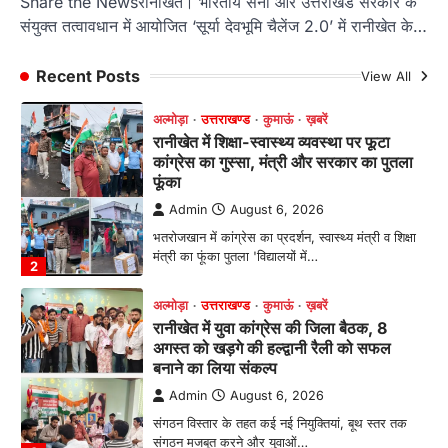
Share the Newsरानीखेत। भारतीय सेना और उत्तराखंड सरकार के
फूंका
संयुक्त तत्वावधान में आयोजित ‘सूर्या देवभूमि चैलेंज 2.0’ में रानीखेत के…
Admin
August 6, 2026
भतरोजखान में कांग्रेस का प्रदर्शन, स्वास्थ्य मंत्री व शिक्षा
Recent Posts
View All
मंत्री का फूंका पुतला 'विद्यालयों में…
2
अल्मोड़ा
उत्तराखण्ड
कुमाऊं
ख़बरें
रानीखेत में युवा कांग्रेस की जिला बैठक, 8
अगस्त को खड़गे की हल्द्वानी रैली को सफल
बनाने का लिया संकल्प
Admin
August 6, 2026
संगठन विस्तार के तहत कई नई नियुक्तियां, बूथ स्तर तक
संगठन मजबूत करने और युवाओं…
3
अल्मोड़ा
उत्तराखण्ड
कुमाऊं
ख़बरें
चौखुटिया में सेवा पखवाड़ा शिविर: 954 लोगों ने
लिया लाभ, 191 में से 182 शिकायतों का मौके
पर हुआ निस्तारण
Admin
August 5, 2026
तड़ागताल में आयोजित सेवा पखवाड़ा शिविर में 954 लोगों