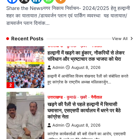
संविधान और भ्रष्टाचार तक भाजपा को घेरा
Share the Newsनगर निकाय निर्वाचन- 2024/2025 हेतु हल्द्वानी
Admin
August 8, 2026
शहर का यातायात /डायवर्जन प्लान एवं पार्किंग व्यवस्था यह यातायात/
हल्द्वानी में आयोजित विजय शंखनाद रैली को संबोधित करते
डायवर्जन प्लान दिनांक…
हुए कांग्रेस के राष्ट्रीय अध्यक्ष मल्लिकार्जुन…
2
Recent Posts
View All
उत्तराखण्ड
कुमाऊं
ख़बरें
नैनीताल
खड़गे की रैली से पहले हल्द्वानी में सियासी
घमासान, एसएसपी कार्यालय में धरने पर बैठे
कांग्रेस नेता
Admin
August 8, 2026
कांग्रेस कार्यकर्ताओं की बसें रोकने का आरोप, एसएसपी
ऑफिस में धरने पर बैठे गोदियाल और…
3
अल्मोड़ा
उत्तराखण्ड
कुमाऊं
ख़बरें
धार्मिक
मानिला देवी मंदिर में श्रीमद्भागवत कथा के चतुर्थ
दिवस धूमधाम से मनाया गया श्रीकृष्ण जन्मोत्सव,
राज्य मंत्री कैलाश पंत ने किया कथा श्रवण
Admin
August 6, 2026
रानीखेत। मानिला देवी मंदिर, कमराड़/विनायक क्षेत्र में