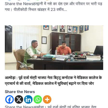
Share the Newsहल्द्वानी में नशे का दंश एक और परिवार पर भारी पड़
गया। पीलीकोठी स्थित खंडहर में 23 वर्षीय…
उत्तराखण्ड
कुमाऊं
ख़बरें
नैनीताल
हल्द्वानी में खड़गे का हुंकार, नौकरियों से लेकर
संविधान और भ्रष्टाचार तक भाजपा को घेरा
Admin
August 8, 2026
हल्द्वानी में आयोजित विजय शंखनाद रैली को संबोधित करते
हुए कांग्रेस के राष्ट्रीय अध्यक्ष मल्लिकार्जुन…
2
उत्तराखण्ड
कुमाऊं
ख़बरें
नैनीताल
अल्मोड़ा : पूर्व दर्जा मंत्री भाजपा नेता बिट्टू कर्नाटक ने मेडिकल कालेज के
खड़गे की रैली से पहले हल्द्वानी में सियासी
घमासान, एसएसपी कार्यालय में धरने पर बैठे
प्राचार्य से की वार्ता, मेडिकल कालेज में सुविधाएं बढ़ाने पर दिया जोर
कांग्रेस नेता
Share the News
Admin
August 8, 2026
कांग्रेस कार्यकर्ताओं की बसें रोकने का आरोप, एसएसपी
ऑफिस में धरने पर बैठे गोदियाल और…
Share the Newsअल्मोड़ा। पूर्व दर्जा मंत्री एवं वरिष्ठ भाजपा नेता
3