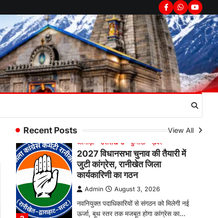
राजकीय स्नातकोत्तर महाविद्यालय रानीखेत में सेतु
Facebook
Whatsapp
youtub
पोर्टल के अंतर्गत कौशल विकास सशक्तिकरण
कार्यक्रम का आयोजन…
1
अल्मोड़ा
उत्तराखण्ड
कुमाऊं
ख़बरें
2027 विधानसभा चुनाव की तैयारी में
जुटी कांग्रेस, रानीखेत जिला
कार्यकारिणी का गठन
Admin
August 3, 2026
नवनियुक्त पदाधिकारियों से संगठन को मिलेगी नई
ऊर्जा, बूथ स्तर तक मजबूत होगा कांग्रेस का…
Recent Posts
View All
2
अल्मोड़ा
उत्तराखण्ड
कुमाऊं
ख़बरें
ताड़ीखेत के चौकुनी न्याय पंचायत भवन में
नवनिर्वाचित उप प्रधानों ने ली शपथ,
विकास व जनहित को दी प्राथमिकता
Admin
August 3, 2026
ताड़ीखेत के न्याय पंचायत चौकुनी स्थित न्याय