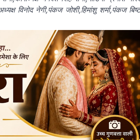
्यक्ष विनोद नेगी,पंकज जोशी,हिमांशु शर्मा,पंकज बिष्