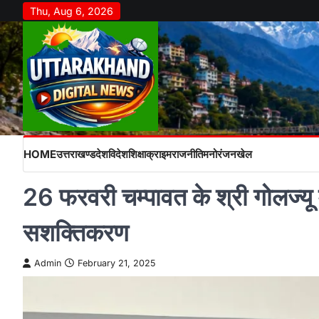
Skip
Thu, Aug 6, 2026
to
content
HOME
उत्तराखण्ड
देश
विदेश
शिक्षा
क्राइम
राजनीति
मनोरंजन
खेल
26 फरवरी चम्पावत के श्री गोलज्यू मं
सशक्तिकरण
Admin
February 21, 2025