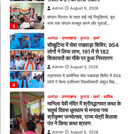
शिकायतों का मौके पर हुआ निस्तारण
Admin
August 5, 2026
तड़ागताल में आयोजित सेवा पखवाड़ा शिविर में 954
लोगों ने किया प्रतिभाग जिलाधिकारी अंशुल सिंह…
4
अल्मोड़ा
उत्तराखण्ड
कुमाऊं
ख़बरें
धार्मिक
मानिला देवी मंदिर में श्रीमद्भागवत कथा के
चतुर्थ दिवस धूमधाम से मनाया गया
श्रीकृष्ण जन्मोत्सव, राज्य मंत्री कैलाश
पंत ने किया कथा श्रवण
Admin
August 6, 2026
रानीखेत। मानिला देवी मंदिर, कमराड़/विनायक क्षेत्र
में आयोजित श्रीमद्भागवत कथा के चतुर्थ दिवस
गुरुवार को…
1
अल्मोड़ा
उत्तराखण्ड
कुमाऊं
ख़बरें
रानीखेत में शिक्षा-स्वास्थ्य व्यवस्था पर
फूटा कांग्रेस का गुस्सा, मंत्री और
सरकार का पुतला फूंका