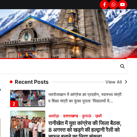
रानीखेत में शिक्षा-स्वास्थ्य व्यवस्था पर
Facebook
Whatsapp
youtub
फूटा कांग्रेस का गुस्सा, मंत्री और
सरकार का पुतला फूंका
Admin
August 6, 2026
भतरोजखान में कांग्रेस का प्रदर्शन, स्वास्थ्य मंत्री
व शिक्षा मंत्री का फूंका पुतला 'विद्यालयों में…
2
अल्मोड़ा
उत्तराखण्ड
कुमाऊं
ख़बरें
रानीखेत में युवा कांग्रेस की जिला बैठक,
8 अगस्त को खड़गे की हल्द्वानी रैली को
सफल बनाने का लिया संकल्प
Recent Posts
View All
Admin
August 6, 2026
संगठन विस्तार के तहत कई नई नियुक्तियां, बूथ
स्तर तक संगठन मजबूत करने और युवाओं…
3
अल्मोड़ा
उत्तराखण्ड
कुमाऊं
ख़बरें
चौखुटिया में सेवा पखवाड़ा शिविर: 954
लोगों ने लिया लाभ, 191 में से 182