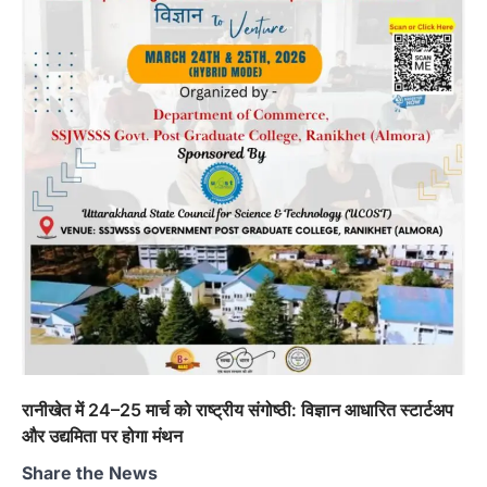
हल्द्वानी में खड़गे का हुंकार, नौकरियों से लेकर
संविधान और भ्रष्टाचार तक भाजपा को घेरा
Admin
August 8, 2026
हल्द्वानी में आयोजित विजय शंखनाद रैली को संबोधित करते
हुए कांग्रेस के राष्ट्रीय अध्यक्ष मल्लिकार्जुन…
4
ख़बर
हल्द्वानी : जिया रानी की भूमि पर कथित
अतिक्रमण को लेकर पहाड़ी समाज में आक्रोश,
निकाली ‘पहाड़ी स्वाभिमान रैली’; प्रशासन को
10 दिन का अल्टीमेटम
Admin
August 9, 2026
रानीबाग की ऐतिहासिक धरोहर को अतिक्रमण मुक्त कराने
की मांग, सिटी मजिस्ट्रेट के माध्यम से…
1
अल्मोड़ा
उत्तराखण्ड
कुमाऊं
ख़बरें
रानीखेत में 24–25 मार्च को राष्ट्रीय संगोष्ठी: विज्ञान आधारित स्टार्टअप
तुला सिंह तड़ियाल की पुस्तक ‘संघर्षों भरा
सफर’ का भव्य विमोचन, जन आंदोलनों के
और उद्यमिता पर होगा मंथन
इतिहास को सहेजने का प्रयास
Share the News
Admin
August 9, 2026