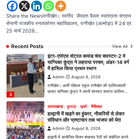
उत्तराखंड के सामाजिक और राज्य आंदोलन के संघर्षों को
दस्तावेज के रूप में प्रस्तुत करती…
Share the Newsरानीखेत। स्वर्गीय जैयदत्त वैल्ला स्वतंत्रता संग्राम
2
सेनानी राजकीय स्नातकोत्तर महाविद्यालय, रानीखेत (अल्मोड़ा) में 24 एवं
अल्मोड़ा
उत्तराखण्ड
ख़बरें
25 मार्च 2026…
इंटर-एपीएस सेंट्रल कमांड चेस क्लस्टर-2 में
याग्यिका कुंद्रा ने लहराया परचम, अंडर-14 वर्ग
Recent Posts
View All
में हासिल किया प्रथम स्थान
Admin
August 8, 2026
रानीखेत। आर्मी पब्लिक स्कूल रानीखेत की प्रतिभाशाली
छात्रा याग्यिका कुंद्रा ने अपनी शानदार शतरंज प्रतिभा…
3
उत्तराखण्ड
कुमाऊं
ख़बरें
नैनीताल
हल्द्वानी में खड़गे का हुंकार, नौकरियों से लेकर
संविधान और भ्रष्टाचार तक भाजपा को घेरा
Admin
August 8, 2026
हल्द्वानी में आयोजित विजय शंखनाद रैली को संबोधित करते
हुए कांग्रेस के राष्ट्रीय अध्यक्ष मल्लिकार्जुन…
4
ख़बर