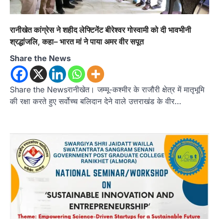
रानीखेत कांग्रेस ने शहीद लेफ्टिनेंट बीरेश्वर गोस्वामी को दी भावभीनी
अल्मोड़ा
उत्तराखण्ड
कुमाऊं
ख़बरें
तुला सिंह तड़ियाल की पुस्तक ‘संघर्षों भरा
श्रद्धांजलि, कहा– भारत मां ने पाया अमर वीर सपूत
सफर’ का भव्य विमोचन, जन आंदोलनों के
Share the News
इतिहास को सहेजने का प्रयास
Admin
August 9, 2026
उत्तराखंड के सामाजिक और राज्य आंदोलन के संघर्षों को
Share the Newsरानीखेत। जम्मू-कश्मीर के राजौरी क्षेत्र में मातृभूमि
दस्तावेज के रूप में प्रस्तुत करती…
की रक्षा करते हुए सर्वोच्च बलिदान देने वाले उत्तराखंड के वीर…
2
अल्मोड़ा
उत्तराखण्ड
ख़बरें
इंटर-एपीएस सेंट्रल कमांड चेस क्लस्टर-2 में
याग्यिका कुंद्रा ने लहराया परचम, अंडर-14 वर्ग
में हासिल किया प्रथम स्थान
Admin
August 8, 2026
रानीखेत। आर्मी पब्लिक स्कूल रानीखेत की प्रतिभाशाली
छात्रा याग्यिका कुंद्रा ने अपनी शानदार शतरंज प्रतिभा…
3
उत्तराखण्ड
कुमाऊं
ख़बरें
नैनीताल