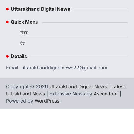
में हासिल किया प्रथम स्थान
Uttarakhand Digital News
Admin
August 8, 2026
रानीखेत। आर्मी पब्लिक स्कूल रानीखेत की प्रतिभाशाली
Quick Menu
छात्रा याग्यिका कुंद्रा ने अपनी शानदार शतरंज प्रतिभा…
3
विदेश
उत्तराखण्ड
कुमाऊं
ख़बरें
नैनीताल
देश
हल्द्वानी में खड़गे का हुंकार, नौकरियों से लेकर
संविधान और भ्रष्टाचार तक भाजपा को घेरा
Details
Admin
August 8, 2026
Email: uttarakhanddigitalnews22@gmail.com
हल्द्वानी में आयोजित विजय शंखनाद रैली को संबोधित करते
हुए कांग्रेस के राष्ट्रीय अध्यक्ष मल्लिकार्जुन…
4
Copyright © 2026
Uttarakhand Digital News | Latest
Uttrakhand News
| Extensive News by
Ascendoor
|
Powered by
WordPress
.