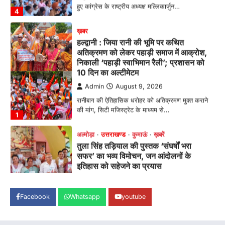
हल्द्वानी : जिया रानी की भूमि पर कथित
अतिक्रमण को लेकर पहाड़ी समाज में आक्रोश,
निकाली ‘पहाड़ी स्वाभिमान रैली’; प्रशासन को
10 दिन का अल्टीमेटम
Admin
August 9, 2026
रानीबाग की ऐतिहासिक धरोहर को अतिक्रमण मुक्त कराने
की मांग, सिटी मजिस्ट्रेट के माध्यम से…
1
अल्मोड़ा
उत्तराखण्ड
कुमाऊं
ख़बरें
तुला सिंह तड़ियाल की पुस्तक ‘संघर्षों भरा
सफर’ का भव्य विमोचन, जन आंदोलनों के
इतिहास को सहेजने का प्रयास
Admin
August 9, 2026
उत्तराखंड के सामाजिक और राज्य आंदोलन के संघर्षों को
दस्तावेज के रूप में प्रस्तुत करती…
2
अल्मोड़ा
उत्तराखण्ड
ख़बरें
Facebook
Whatsapp
youtube
इंटर-एपीएस सेंट्रल कमांड चेस क्लस्टर-2 में
याग्यिका कुंद्रा ने लहराया परचम, अंडर-14 वर्ग