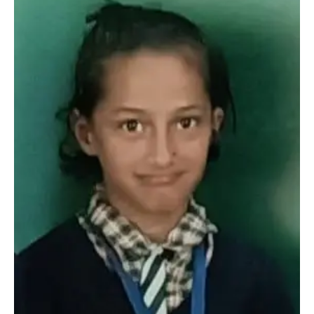
हुए कांग्रेस के राष्ट्रीय अध्यक्ष मल्लिकार्जुन…
2
उत्तराखण्ड
कुमाऊं
ख़बरें
नैनीताल
खड़गे की रैली से पहले हल्द्वानी में सियासी
घमासान, एसएसपी कार्यालय में धरने पर बैठे
कांग्रेस नेता
Admin
August 8, 2026
कांग्रेस कार्यकर्ताओं की बसें रोकने का आरोप, एसएसपी
ऑफिस में धरने पर बैठे गोदियाल और…
3
अल्मोड़ा
उत्तराखण्ड
कुमाऊं
ख़बरें
धार्मिक
मानिला देवी मंदिर में श्रीमद्भागवत कथा के चतुर्थ
दिवस धूमधाम से मनाया गया श्रीकृष्ण जन्मोत्सव,
राज्य मंत्री कैलाश पंत ने किया कथा श्रवण
Admin
August 6, 2026
रानीखेत। मानिला देवी मंदिर, कमराड़/विनायक क्षेत्र में
आयोजित श्रीमद्भागवत कथा के चतुर्थ दिवस गुरुवार को…
4
अल्मोड़ा
उत्तराखण्ड
ख़बरें