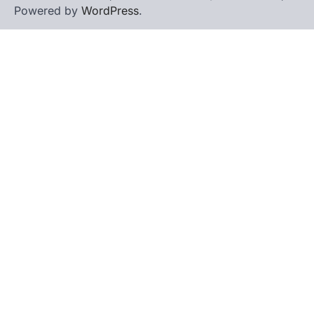
Powered by
WordPress
.
रानीखेत। मानिला देवी मंदिर, कमराड़/विनायक क्षेत्र में
आयोजित श्रीमद्भागवत कथा के चतुर्थ दिवस गुरुवार को…
4