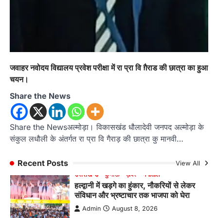
इंटर-एपीएस सेंट्रल कमांड चेस क्लस्टर-2 में
याग्यिका कुंद्रा ने लहराया परचम, अंडर-14 वर्ग
में हासिल किया प्रथम स्थान
Admin
August 8, 2026
रानीखेत। आर्मी पब्लिक स्कूल रानीखेत की प्रतिभाशाली
छात्रा याग्यिका कुंद्रा ने अपनी शानदार शतरंज प्रतिभा…
1
जवाहर नवोदय विद्यालय प्रवेश परीक्षा में रा प्रा वि ग़ैराड की छात्रा का हुआ
चयन।
उत्तराखण्ड
कुमाऊं
ख़बरें
नैनीताल
हल्द्वानी में खड़गे का हुंकार, नौकरियों से लेकर
Share the News
संविधान और भ्रष्टाचार तक भाजपा को घेरा
Admin
August 8, 2026
Share the Newsअल्मोड़ा‌। विकासखंड धौलादेवी जनपद अल्मोड़ा के
हल्द्वानी में आयोजित विजय शंखनाद रैली को संबोधित करते
संकुल लधौली के अंतर्गत रा प्रा वि गैराड़ की छात्रा कु मानवी…
हुए कांग्रेस के राष्ट्रीय अध्यक्ष मल्लिकार्जुन…
2
Recent Posts
View All
उत्तराखण्ड
कुमाऊं
ख़बरें
नैनीताल
खड़गे की रैली से पहले हल्द्वानी में सियासी
घमासान, एसएसपी कार्यालय में धरने पर बैठे
कांग्रेस नेता
Admin
August 8, 2026