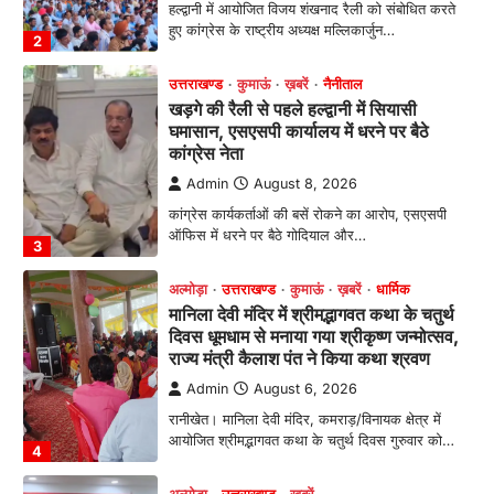
कांग्रेस कार्यकर्ताओं की बसें रोकने का आरोप, एसएसपी
ऑफिस में धरने पर बैठे गोदियाल और…
3
अल्मोड़ा
उत्तराखण्ड
कुमाऊं
ख़बरें
धार्मिक
मानिला देवी मंदिर में श्रीमद्भागवत कथा के चतुर्थ
दिवस धूमधाम से मनाया गया श्रीकृष्ण जन्मोत्सव,
राज्य मंत्री कैलाश पंत ने किया कथा श्रवण
Admin
August 6, 2026
रानीखेत। मानिला देवी मंदिर, कमराड़/विनायक क्षेत्र में
आयोजित श्रीमद्भागवत कथा के चतुर्थ दिवस गुरुवार को…
4
अल्मोड़ा
उत्तराखण्ड
ख़बरें
इंटर-एपीएस सेंट्रल कमांड चेस क्लस्टर-2 में
याग्यिका कुंद्रा ने लहराया परचम, अंडर-14 वर्ग
में हासिल किया प्रथम स्थान
Admin
August 8, 2026
रानीखेत। आर्मी पब्लिक स्कूल रानीखेत की प्रतिभाशाली
छात्रा याग्यिका कुंद्रा ने अपनी शानदार शतरंज प्रतिभा…
1