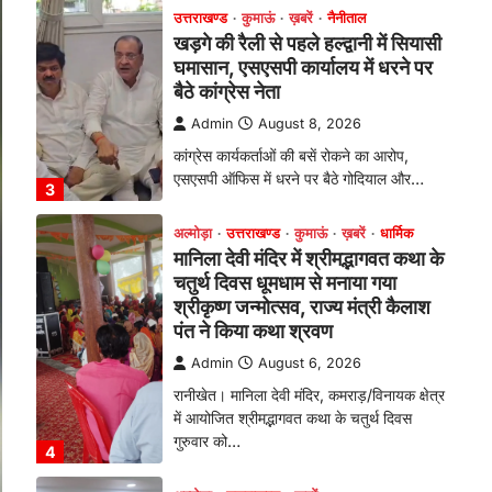
मानिला देवी मंदिर में श्रीमद्भागवत कथा के
चतुर्थ दिवस धूमधाम से मनाया गया
श्रीकृष्ण जन्मोत्सव, राज्य मंत्री कैलाश
पंत ने किया कथा श्रवण
Admin
August 6, 2026
रानीखेत। मानिला देवी मंदिर, कमराड़/विनायक क्षेत्र
में आयोजित श्रीमद्भागवत कथा के चतुर्थ दिवस
गुरुवार को…
4
अल्मोड़ा
उत्तराखण्ड
ख़बरें
इंटर-एपीएस सेंट्रल कमांड चेस
क्लस्टर-2 में याग्यिका कुंद्रा ने लहराया
परचम, अंडर-14 वर्ग में हासिल किया
प्रथम स्थान
Admin
August 8, 2026
रानीखेत। आर्मी पब्लिक स्कूल रानीखेत की
प्रतिभाशाली छात्रा याग्यिका कुंद्रा ने अपनी
शानदार शतरंज प्रतिभा…
1