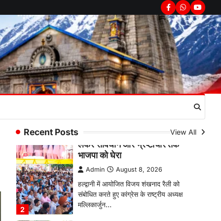
उत्तराखण्ड
कुमाऊं
ख़बरें
नैनीताल
Facebook
Whatsapp
youtub
हल्द्वानी में खड़गे का हुंकार, नौकरियों से
लेकर संविधान और भ्रष्टाचार तक
भाजपा को घेरा
Admin
August 8, 2026
हल्द्वानी में आयोजित विजय शंखनाद रैली को
संबोधित करते हुए कांग्रेस के राष्ट्रीय अध्यक्ष
मल्लिकार्जुन…
2
उत्तराखण्ड
कुमाऊं
ख़बरें
नैनीताल
खड़गे की रैली से पहले हल्द्वानी में सियासी
Recent Posts
View All
घमासान, एसएसपी कार्यालय में धरने पर
बैठे कांग्रेस नेता
Admin
August 8, 2026
कांग्रेस कार्यकर्ताओं की बसें रोकने का आरोप,
एसएसपी ऑफिस में धरने पर बैठे गोदियाल और…
3
अल्मोड़ा
उत्तराखण्ड
कुमाऊं
ख़बरें
धार्मिक