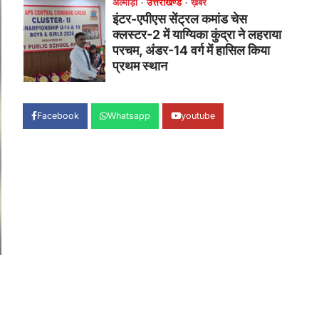
उत्तराखण्ड
कुमाऊं
ख़बरें
नैनीताल
हल्द्वानी में खड़गे का हुंकार, नौकरियों से
लेकर संविधान और भ्रष्टाचार तक
भाजपा को घेरा
Admin
August 8, 2026
हल्द्वानी में आयोजित विजय शंखनाद रैली को
संबोधित करते हुए कांग्रेस के राष्ट्रीय अध्यक्ष
Facebook
Whatsapp
youtube
मल्लिकार्जुन…
2
उत्तराखण्ड
कुमाऊं
ख़बरें
नैनीताल
खड़गे की रैली से पहले हल्द्वानी में सियासी
घमासान, एसएसपी कार्यालय में धरने पर
बैठे कांग्रेस नेता
Admin
August 8, 2026
कांग्रेस कार्यकर्ताओं की बसें रोकने का आरोप,
एसएसपी ऑफिस में धरने पर बैठे गोदियाल और…
3
अल्मोड़ा
उत्तराखण्ड
कुमाऊं
ख़बरें
धार्मिक
मानिला देवी मंदिर में श्रीमद्भागवत कथा के