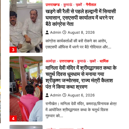
चतुर्थ दिवस धूमधाम से मनाया गया
श्रीकृष्ण जन्मोत्सव, राज्य मंत्री कैलाश
पंत ने किया कथा श्रवण
Admin
August 6, 2026
रानीखेत। मानिला देवी मंदिर, कमराड़/विनायक क्षेत्र
में आयोजित श्रीमद्भागवत कथा के चतुर्थ दिवस
गुरुवार को…
4
अल्मोड़ा
उत्तराखण्ड
ख़बरें
इंटर-एपीएस सेंट्रल कमांड चेस
क्लस्टर-2 में याग्यिका कुंद्रा ने लहराया
परचम, अंडर-14 वर्ग में हासिल किया
प्रथम स्थान
Admin
August 8, 2026
रानीखेत। आर्मी पब्लिक स्कूल रानीखेत की
प्रतिभाशाली छात्रा याग्यिका कुंद्रा ने अपनी
शानदार शतरंज प्रतिभा…
1