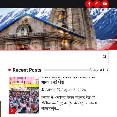
उत्तराखण्ड
कुमाऊं
ख़बरें
नैनीताल
Facebook
Whatsapp
youtub
हल्द्वानी में खड़गे का हुंकार, नौकरियों से
लेकर संविधान और भ्रष्टाचार तक
भाजपा को घेरा
Admin
August 8, 2026
हल्द्वानी में आयोजित विजय शंखनाद रैली को
संबोधित करते हुए कांग्रेस के राष्ट्रीय अध्यक्ष
मल्लिकार्जुन…
2
उत्तराखण्ड
कुमाऊं
ख़बरें
नैनीताल
खड़गे की रैली से पहले हल्द्वानी में सियासी
Recent Posts
View All
घमासान, एसएसपी कार्यालय में धरने पर
बैठे कांग्रेस नेता
Admin
August 8, 2026
कांग्रेस कार्यकर्ताओं की बसें रोकने का आरोप,
एसएसपी ऑफिस में धरने पर बैठे गोदियाल और…
3
अल्मोड़ा
उत्तराखण्ड
कुमाऊं
ख़बरें
धार्मिक
मानिला देवी मंदिर में श्रीमद्भागवत कथा के