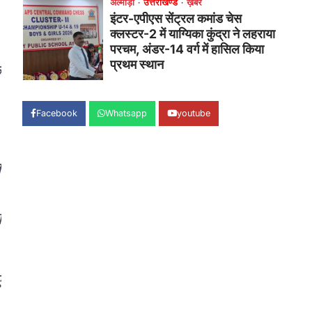
उत्तराखण्ड
कुमाऊं
ख़बरें
नैनीताल
हल्द्वानी में खड़गे का हुंकार, नौकरियों से
लेकर संविधान और भ्रष्टाचार तक
भाजपा को घेरा
े
Admin
August 8, 2026
हल्द्वानी में आयोजित विजय शंखनाद रैली को
संबोधित करते हुए कांग्रेस के राष्ट्रीय अध्यक्ष
Facebook
Whatsapp
youtube
मल्लिकार्जुन…
2
उत्तराखण्ड
कुमाऊं
ख़बरें
नैनीताल
त
खड़गे की रैली से पहले हल्द्वानी में सियासी
घमासान, एसएसपी कार्यालय में धरने पर
।
बैठे कांग्रेस नेता
ा
Admin
August 8, 2026
कांग्रेस कार्यकर्ताओं की बसें रोकने का आरोप,
एसएसपी ऑफिस में धरने पर बैठे गोदियाल और…
3
ए
अल्मोड़ा
उत्तराखण्ड
कुमाऊं
ख़बरें
धार्मिक
मानिला देवी मंदिर में श्रीमद्भागवत कथा के