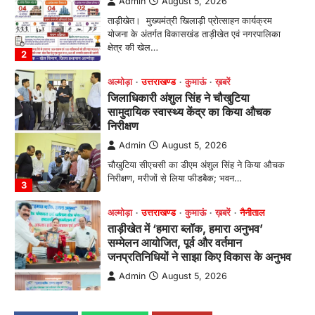
Admin
August 5, 2026
चौखुटिया सीएचसी का डीएम अंशुल सिंह ने किया औचक
निरीक्षण, मरीजों से लिया फीडबैक; भवन…
3
अल्मोड़ा
उत्तराखण्ड
कुमाऊं
ख़बरें
नैनीताल
ताड़ीखेत में ‘हमारा ब्लॉक, हमारा अनुभव’
सम्मेलन आयोजित, पूर्व और वर्तमान
जनप्रतिनिधियों ने साझा किए विकास के अनुभव
Admin
August 5, 2026
विकासखण्ड ताड़ीखेत में "हमारा ब्लॉक, हमारा अनुभव"
सम्मेलन का आयोजन। ब्लॉक प्रमुख बबली मेहरा बोलीं—
…
4
अल्मोड़ा
उत्तराखण्ड
कुमाऊं
ख़बरें
चौखुटिया में सेवा पखवाड़ा शिविर: 954 लोगों ने
लिया लाभ, 191 में से 182 शिकायतों का मौके
पर हुआ निस्तारण
Admin
August 5, 2026
तड़ागताल में आयोजित सेवा पखवाड़ा शिविर में 954 लोगों