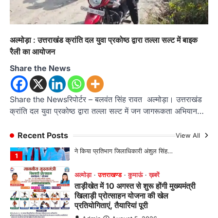
चौखुटिया में सेवा पखवाड़ा शिविर: 954 लोगों ने
लिया लाभ, 191 में से 182 शिकायतों का मौके
पर हुआ निस्तारण
Admin
August 5, 2026
अल्मोड़ा : उत्तराखंड क्रांति दल युवा प्रकोष्ठ द्वारा तल्ला सल्ट में बाइक
रैली का आयोजन
तड़ागताल में आयोजित सेवा पखवाड़ा शिविर में 954 लोगों
ने किया प्रतिभाग जिलाधिकारी अंशुल सिंह…
1
Share the News
अल्मोड़ा
उत्तराखण्ड
कुमाऊं
ख़बरें
ताड़ीखेत में 10 अगस्त से शुरू होंगी मुख्यमंत्री
Share the Newsरिपोर्टर – बलवंत सिंह रावत अल्मोड़ा। उत्तराखंड
खिलाड़ी प्रोत्साहन योजना की खेल
क्रांति दल युवा प्रकोष्ठ द्वारा तल्ला सल्ट में जन जागरूकता अभियान…
प्रतियोगिताएं, तैयारियां पूरी
Admin
August 5, 2026
Recent Posts
View All
ताड़ीखेत। मुख्यमंत्री खिलाड़ी प्रोत्साहन कार्यक्रम
योजना के अंतर्गत विकासखंड ताड़ीखेत एवं नगरपालिका
क्षेत्र की खेल…
2
अल्मोड़ा
उत्तराखण्ड
कुमाऊं
ख़बरें
जिलाधिकारी अंशुल सिंह ने चौखुटिया
सामुदायिक स्वास्थ्य केंद्र का किया औचक
निरीक्षण