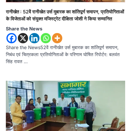
रानीखेत : 52वें रानीखेत उर्स मुबारक का शांतिपूर्ण समापन, प्रतियोगिताओं
के विजेताओं को संयुक्त मजिस्ट्रेट दीक्षिता जोशी ने किया सम्मानित
Share the News
Share the News52वें रानीखेत उर्स मुबारक का शांतिपूर्ण समापन,
निबंध एवं चित्रकला प्रतियोगिताओं के परिणाम घोषित रिपोर्टर: बलवंत
सिंह रावत …
अल्मोड़ा
उत्तराखण्ड
कुमाऊं
ख़बरें
ताड़ीखेत में 10 अगस्त से शुरू होंगी मुख्यमंत्री
खिलाड़ी प्रोत्साहन योजना की खेल
प्रतियोगिताएं, तैयारियां पूरी
Admin
August 5, 2026
ताड़ीखेत। मुख्यमंत्री खिलाड़ी प्रोत्साहन कार्यक्रम
योजना के अंतर्गत विकासखंड ताड़ीखेत एवं नगरपालिका
क्षेत्र की खेल…