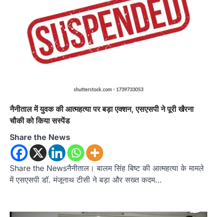
उत्तराखण्ड
कुमाऊं
ख़बरें
नैनीताल
हल्द्वानी में खड़गे का हुंकार, नौकरियों से लेकर
संविधान और भ्रष्टाचार तक भाजपा को घेरा
नैनीताल में युवक की आत्महत्या पर बड़ा एक्शन, एसएसपी ने पूरी खैरना
Admin
August 8, 2026
चौकी को किया सस्पेंड
हल्द्वानी में आयोजित विजय शंखनाद रैली को संबोधित करते
Share the News
हुए कांग्रेस के राष्ट्रीय अध्यक्ष मल्लिकार्जुन…
2
उत्तराखण्ड
कुमाऊं
ख़बरें
नैनीताल
Share the Newsनैनीताल। बालम सिंह बिष्ट की आत्महत्या के मामले
खड़गे की रैली से पहले हल्द्वानी में सियासी
में एसएसपी डॉ. मंजूनाथ टीसी ने बड़ा और सख्त कदम…
घमासान, एसएसपी कार्यालय में धरने पर बैठे
कांग्रेस नेता
Admin
August 8, 2026