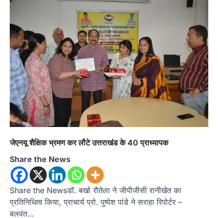
कांग्रेस कार्यकर्ताओं की बसें रोकने का आरोप, एसएसपी
ऑफिस में धरने पर बैठे गोदियाल और…
3
अल्मोड़ा
उत्तराखण्ड
कुमाऊं
ख़बरें
धार्मिक
मानिला देवी मंदिर में श्रीमद्भागवत कथा के चतुर्थ
दिवस धूमधाम से मनाया गया श्रीकृष्ण जन्मोत्सव,
राज्य मंत्री कैलाश पंत ने किया कथा श्रवण
Admin
August 6, 2026
रानीखेत। मानिला देवी मंदिर, कमराड़/विनायक क्षेत्र में
आयोजित श्रीमद्भागवत कथा के चतुर्थ दिवस गुरुवार को…
4
अल्मोड़ा
उत्तराखण्ड
ख़बरें
इंटर-एपीएस सेंट्रल कमांड चेस क्लस्टर-2 में
जेएनयू शैक्षिक भ्रमण कर लौटे उत्तराखंड के 40 प्राध्यापक
याग्यिका कुंद्रा ने लहराया परचम, अंडर-14 वर्ग
में हासिल किया प्रथम स्थान
Share the News
Admin
August 8, 2026
रानीखेत। आर्मी पब्लिक स्कूल रानीखेत की प्रतिभाशाली
Share the Newsडॉ. बर्खा रौतेला ने जीपीजीसी रानीखेत का
छात्रा याग्यिका कुंद्रा ने अपनी शानदार शतरंज प्रतिभा…
1
प्रतिनिधित्व किया, प्राचार्य प्रो. पुष्पेश पांडे ने सराहा रिपोर्टर –
बलवंत…
उत्तराखण्ड
कुमाऊं
ख़बरें
नैनीताल