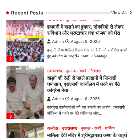
हल्द्वानी में खड़गे का हुंकार, नौकरियों से लेकर
संविधान और भ्रष्टाचार तक भाजपा को घेरा
Recent Posts
View All
Admin
August 8, 2026
हल्द्वानी में आयोजित विजय शंखनाद रैली को संबोधित करते
हुए कांग्रेस के राष्ट्रीय अध्यक्ष मल्लिकार्जुन…
2
उत्तराखण्ड
कुमाऊं
ख़बरें
नैनीताल
खड़गे की रैली से पहले हल्द्वानी में सियासी
घमासान, एसएसपी कार्यालय में धरने पर बैठे
कांग्रेस नेता
Admin
August 8, 2026
कांग्रेस कार्यकर्ताओं की बसें रोकने का आरोप, एसएसपी
ऑफिस में धरने पर बैठे गोदियाल और…
3
अल्मोड़ा
उत्तराखण्ड
कुमाऊं
ख़बरें
धार्मिक
मानिला देवी मंदिर में श्रीमद्भागवत कथा के चतुर्थ
दिवस धूमधाम से मनाया गया श्रीकृष्ण जन्मोत्सव,
राज्य मंत्री कैलाश पंत ने किया कथा श्रवण
Admin
August 6, 2026