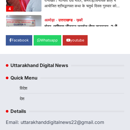
आयोजित श्रीमद्भागवत कथा के चतुर्थ दिवस गुरुवार को…
4
अल्मोड़ा
उत्तराखण्ड
ख़बरें
इंटर-एपीएस सेंट्रल कमांड चेस क्लस्टर-2 में
याग्यिका कुंद्रा ने लहराया परचम, अंडर-14 वर्ग
में हासिल किया प्रथम स्थान
Facebook
Whatsapp
youtube
Admin
August 8, 2026
रानीखेत। आर्मी पब्लिक स्कूल रानीखेत की प्रतिभाशाली
छात्रा याग्यिका कुंद्रा ने अपनी शानदार शतरंज प्रतिभा…
1
Uttarakhand Digital News
उत्तराखण्ड
कुमाऊं
ख़बरें
नैनीताल
Quick Menu
हल्द्वानी में खड़गे का हुंकार, नौकरियों से लेकर
संविधान और भ्रष्टाचार तक भाजपा को घेरा
विदेश
Admin
August 8, 2026
देश
हल्द्वानी में आयोजित विजय शंखनाद रैली को संबोधित करते
हुए कांग्रेस के राष्ट्रीय अध्यक्ष मल्लिकार्जुन…
2
Details
उत्तराखण्ड
कुमाऊं
ख़बरें
नैनीताल
Email: uttarakhanddigitalnews22@gmail.com
खड़गे की रैली से पहले हल्द्वानी में सियासी