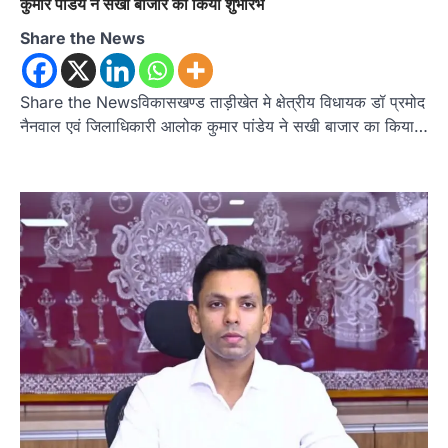
कुमार पांडेय ने सखी बाजार का किया शुभारंभ
Share the News
Share the Newsविकासखण्ड ताड़ीखेत मे क्षेत्रीय विधायक डॉ प्रमोद
नैनवाल एवं जिलाधिकारी आलोक कुमार पांडेय ने सखी बाजार का किया…
उत्तराखण्ड
कुमाऊं
ख़बरें
नैनीताल
हल्द्वानी में खड़गे का हुंकार, नौकरियों से लेकर
संविधान और भ्रष्टाचार तक भाजपा को घेरा
Admin
August 8, 2026
हल्द्वानी में आयोजित विजय शंखनाद रैली को संबोधित करते
हुए कांग्रेस के राष्ट्रीय अध्यक्ष मल्लिकार्जुन…
2
उत्तराखण्ड
कुमाऊं
ख़बरें
नैनीताल
खड़गे की रैली से पहले हल्द्वानी में सियासी
घमासान, एसएसपी कार्यालय में धरने पर बैठे
कांग्रेस नेता
Admin
August 8, 2026
कांग्रेस कार्यकर्ताओं की बसें रोकने का आरोप, एसएसपी
ऑफिस में धरने पर बैठे गोदियाल और…