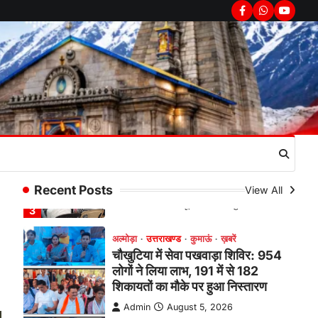
सरकार का पुतला फूंका
Facebook
Whatsapp
youtub
Admin
August 6, 2026
भतरोजखान में कांग्रेस का प्रदर्शन, स्वास्थ्य मंत्री
व शिक्षा मंत्री का फूंका पुतला 'विद्यालयों में…
2
अल्मोड़ा
उत्तराखण्ड
कुमाऊं
ख़बरें
रानीखेत में युवा कांग्रेस की जिला बैठक,
8 अगस्त को खड़गे की हल्द्वानी रैली को
सफल बनाने का लिया संकल्प
Admin
August 6, 2026
संगठन विस्तार के तहत कई नई नियुक्तियां, बूथ
Recent Posts
View All
स्तर तक संगठन मजबूत करने और युवाओं…
3
अल्मोड़ा
उत्तराखण्ड
कुमाऊं
ख़बरें
चौखुटिया में सेवा पखवाड़ा शिविर: 954
लोगों ने लिया लाभ, 191 में से 182
शिकायतों का मौके पर हुआ निस्तारण
Admin
August 5, 2026