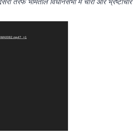
सरी तरफ भीमताल विधानसभा में चारों ओर भ्रष्टाचार
105-WA0082.mp4?_=1