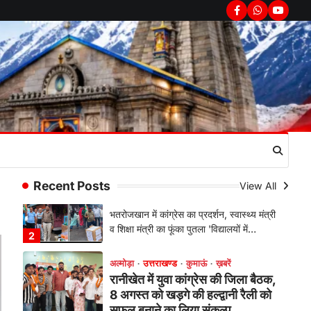
सरकार का पुतला फूंका
Facebook
Whatsapp
youtub
Admin
August 6, 2026
भतरोजखान में कांग्रेस का प्रदर्शन, स्वास्थ्य मंत्री
व शिक्षा मंत्री का फूंका पुतला 'विद्यालयों में…
2
अल्मोड़ा
उत्तराखण्ड
कुमाऊं
ख़बरें
रानीखेत में युवा कांग्रेस की जिला बैठक,
8 अगस्त को खड़गे की हल्द्वानी रैली को
सफल बनाने का लिया संकल्प
Admin
August 6, 2026
संगठन विस्तार के तहत कई नई नियुक्तियां, बूथ
Recent Posts
View All
स्तर तक संगठन मजबूत करने और युवाओं…
3
अल्मोड़ा
उत्तराखण्ड
कुमाऊं
ख़बरें
चौखुटिया में सेवा पखवाड़ा शिविर: 954
लोगों ने लिया लाभ, 191 में से 182
शिकायतों का मौके पर हुआ निस्तारण
Admin
August 5, 2026