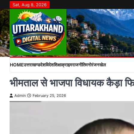
Skip
Sat, Aug 8, 2026
to
content
HOME
उत्तराखण्ड
देश
विदेश
शिक्षा
क्राइम
राजनीति
मनोरंजन
खेल
भीमताल से भाजपा विधायक कैड़ा फिर
Admin
February 25, 2026