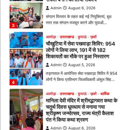
तड़ागताल में आयोजित सेवा पखवाड़ा शिविर में 954
लोगों ने किया प्रतिभाग जिलाधिकारी अंशुल सिंह…
4
अल्मोड़ा
उत्तराखण्ड
कुमाऊं
ख़बरें
धार्मिक
मानिला देवी मंदिर में श्रीमद्भागवत कथा के
चतुर्थ दिवस धूमधाम से मनाया गया
श्रीकृष्ण जन्मोत्सव, राज्य मंत्री कैलाश
पंत ने किया कथा श्रवण
Admin
August 6, 2026
रानीखेत। मानिला देवी मंदिर, कमराड़/विनायक क्षेत्र
में आयोजित श्रीमद्भागवत कथा के चतुर्थ दिवस
गुरुवार को…
1
अल्मोड़ा
उत्तराखण्ड
कुमाऊं
ख़बरें
रानीखेत में शिक्षा-स्वास्थ्य व्यवस्था पर
फूटा कांग्रेस का गुस्सा, मंत्री और
सरकार का पुतला फूंका
Admin
August 6, 2026