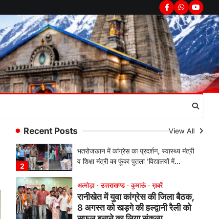
श्रीकृष्ण जन्मोत्सव, राज्य मंत्री कैलाश
Facebook
Whatsapp
youtub
पंत ने किया कथा श्रवण
Admin
August 6, 2026
रानीखेत। मानिला देवी मंदिर, कमराड़/विनायक क्षेत्र
में आयोजित श्रीमद्भागवत कथा के चतुर्थ दिवस
गुरुवार को…
1
अल्मोड़ा
उत्तराखण्ड
कुमाऊं
ख़बरें
रानीखेत में शिक्षा-स्वास्थ्य व्यवस्था पर
फूटा कांग्रेस का गुस्सा, मंत्री और
सरकार का पुतला फूंका
Recent Posts
View All
Admin
August 6, 2026
भतरोजखान में कांग्रेस का प्रदर्शन, स्वास्थ्य मंत्री
व शिक्षा मंत्री का फूंका पुतला 'विद्यालयों में…
2
अल्मोड़ा
उत्तराखण्ड
कुमाऊं
ख़बरें
रानीखेत में युवा कांग्रेस की जिला बैठक,
8 अगस्त को खड़गे की हल्द्वानी रैली को
सफल बनाने का लिया संकल्प