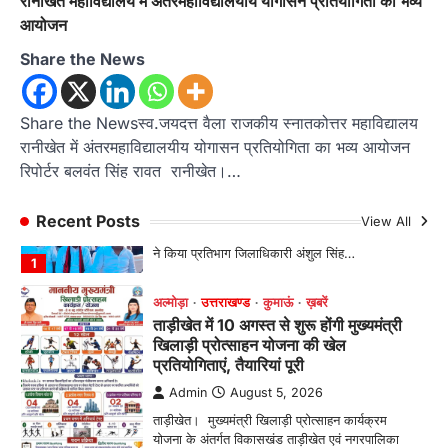
रानीखेत महाविद्यालय में अंतरमहाविद्यालयीय योगासन प्रतियोगिता का भव्य
Admin
August 5, 2026
आयोजन
तड़ागताल में आयोजित सेवा पखवाड़ा शिविर में 954 लोगों
Share the News
ने किया प्रतिभाग जिलाधिकारी अंशुल सिंह…
1
अल्मोड़ा
उत्तराखण्ड
कुमाऊं
ख़बरें
Share the Newsस्व.जयदत्त वैला राजकीय स्नातकोत्तर महाविद्यालय
ताड़ीखेत में 10 अगस्त से शुरू होंगी मुख्यमंत्री
रानीखेत में अंतरमहाविद्यालयीय योगासन प्रतियोगिता का भव्य आयोजन
खिलाड़ी प्रोत्साहन योजना की खेल
रिपोर्टर बलवंत सिंह रावत रानीखेत।…
प्रतियोगिताएं, तैयारियां पूरी
Admin
August 5, 2026
Recent Posts
View All
ताड़ीखेत। मुख्यमंत्री खिलाड़ी प्रोत्साहन कार्यक्रम
योजना के अंतर्गत विकासखंड ताड़ीखेत एवं नगरपालिका
क्षेत्र की खेल…
2
अल्मोड़ा
उत्तराखण्ड
कुमाऊं
ख़बरें
जिलाधिकारी अंशुल सिंह ने चौखुटिया
सामुदायिक स्वास्थ्य केंद्र का किया औचक
निरीक्षण
Admin
August 5, 2026
चौखुटिया सीएचसी का डीएम अंशुल सिंह ने किया औचक