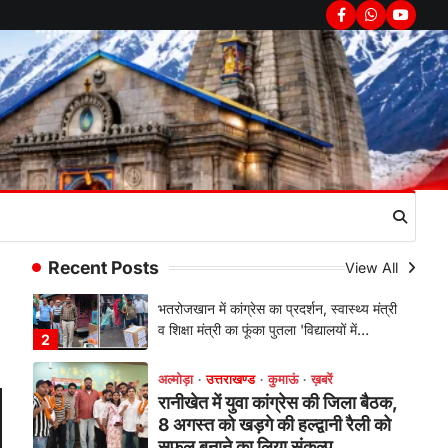
पंत ने किया कथा श्रवण
Facebook
Whatsapp
youtub
Admin
August 6, 2026
रानीखेत। मानिला देवी मंदिर, कमराड़/विनायक क्षेत्र
में आयोजित श्रीमद्भागवत कथा के चतुर्थ दिवस
गुरुवार को…
1
अल्मोड़ा
उत्तराखण्ड
कुमाऊं
ख़बरें
रानीखेत में शिक्षा-स्वास्थ्य व्यवस्था पर
फूटा कांग्रेस का गुस्सा, मंत्री और
सरकार का पुतला फूंका
Admin
August 6, 2026
Recent Posts
View All
भतरोजखान में कांग्रेस का प्रदर्शन, स्वास्थ्य मंत्री
व शिक्षा मंत्री का फूंका पुतला 'विद्यालयों में…
2
अल्मोड़ा
उत्तराखण्ड
कुमाऊं
ख़बरें
रानीखेत में युवा कांग्रेस की जिला बैठक,
8 अगस्त को खड़गे की हल्द्वानी रैली को
सफल बनाने का लिया संकल्प