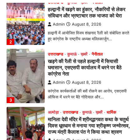
खड़गे की रैली से पहले हल्द्वानी में सियासी
घमासान, एसएसपी कार्यालय में धरने पर बैठे
कांग्रेस नेता
Admin
August 8, 2026
कांग्रेस कार्यकर्ताओं की बसें रोकने का आरोप, एसएसपी
ऑफिस में धरने पर बैठे गोदियाल और…
3
अल्मोड़ा
उत्तराखण्ड
कुमाऊं
ख़बरें
धार्मिक
मानिला देवी मंदिर में श्रीमद्भागवत कथा के चतुर्थ
दिवस धूमधाम से मनाया गया श्रीकृष्ण जन्मोत्सव,
राज्य मंत्री कैलाश पंत ने किया कथा श्रवण
Admin
August 6, 2026
रानीखेत। मानिला देवी मंदिर, कमराड़/विनायक क्षेत्र में
आयोजित श्रीमद्भागवत कथा के चतुर्थ दिवस गुरुवार को…
4
अल्मोड़ा
उत्तराखण्ड
ख़बरें
इंटर-एपीएस सेंट्रल कमांड चेस क्लस्टर-2 में
याग्यिका कुंद्रा ने लहराया परचम, अंडर-14 वर्ग
में हासिल किया प्रथम स्थान