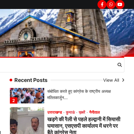
उत्तराखण्ड
कुमाऊं
ख़बरें
नैनीताल
Facebook
Whatsapp
youtub
हल्द्वानी में खड़गे का हुंकार, नौकरियों से
लेकर संविधान और भ्रष्टाचार तक
भाजपा को घेरा
Admin
August 8, 2026
हल्द्वानी में आयोजित विजय शंखनाद रैली को
संबोधित करते हुए कांग्रेस के राष्ट्रीय अध्यक्ष
मल्लिकार्जुन…
2
उत्तराखण्ड
कुमाऊं
ख़बरें
नैनीताल
खड़गे की रैली से पहले हल्द्वानी में सियासी
Recent Posts
View All
घमासान, एसएसपी कार्यालय में धरने पर
बैठे कांग्रेस नेता
Admin
August 8, 2026
कांग्रेस कार्यकर्ताओं की बसें रोकने का आरोप,
एसएसपी ऑफिस में धरने पर बैठे गोदियाल और…
3
अल्मोड़ा
उत्तराखण्ड
कुमाऊं
ख़बरें
धार्मिक
मानिला देवी मंदिर में श्रीमद्भागवत कथा के