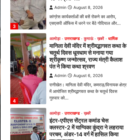
चतुर्थ दिवस धूमधाम से मनाया गया
श्रीकृष्ण जन्मोत्सव, राज्य मंत्री कैलाश
पंत ने किया कथा श्रवण
Admin
August 6, 2026
रानीखेत। मानिला देवी मंदिर, कमराड़/विनायक क्षेत्र
में आयोजित श्रीमद्भागवत कथा के चतुर्थ दिवस
गुरुवार को…
4
अल्मोड़ा
उत्तराखण्ड
ख़बरें
इंटर-एपीएस सेंट्रल कमांड चेस
क्लस्टर-2 में याग्यिका कुंद्रा ने लहराया
परचम, अंडर-14 वर्ग में हासिल किया
प्रथम स्थान
Admin
August 8, 2026
रानीखेत। आर्मी पब्लिक स्कूल रानीखेत की
प्रतिभाशाली छात्रा याग्यिका कुंद्रा ने अपनी
शानदार शतरंज प्रतिभा…
1